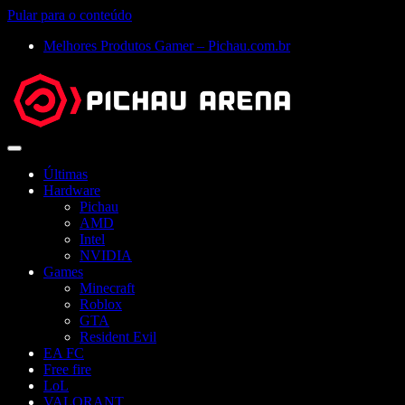
Pular para o conteúdo
Melhores Produtos Gamer – Pichau.com.br
Abrir
menu
Últimas
Hardware
Pichau
AMD
Intel
NVIDIA
Games
Minecraft
Roblox
GTA
Resident Evil
EA FC
Free fire
LoL
VALORANT