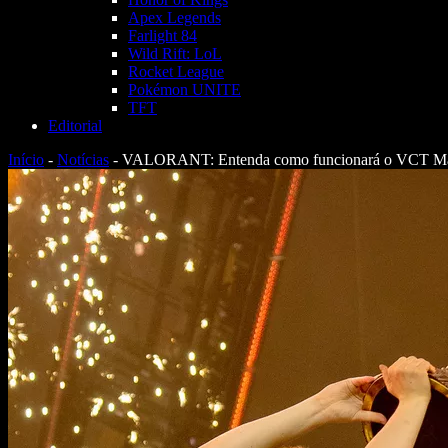
Apex Legends
Farlight 84
Wild Rift: LoL
Rocket League
Pokémon UNITE
TFT
Editorial
Início
-
Notícias
-
VALORANT: Entenda como funcionará o VCT Mas