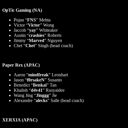
OpTic Gaming (NA)
Pujan “
FNS
” Mehta
Victor “
Victor
” Wong
Jaccob “
yay
” Whiteaker
Austin “
crashies
” Roberts
Jimmy “
Marved
” Nguyen
Chet “
Chet
” Singh (head coach)
Paper Rex (APAC)
Aaron “
mindfreak
” Leonhart
Jason “
f0rsakeN
” Susanto
Benedict “
Benkai
” Tan
Khalish “
d4v41
” Rusyaidee
Wang Jing “
Jinggg
” Jie
Alexandre “
alecks
” Salle (head coach)
XERXIA (APAC)