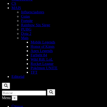
CS
MAIS
Influenciadores
Guias
Fortnite
Rainbow Six Siege
PUBG
Dota 2
Mais
Mobile Legends
Honor of Kings
Apex Legends
Farlight 84
Wild Rift: LoL
Rocket League
Pokémon UNITE
TFT
Editorial
Buscar
Buscar
Buscar
por:
Menu
×
Últimas