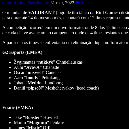
Gabriel Lima Nascimento
31 mar, 2022
0
O mundial de
VALORANT
(
jogo de tiro tático
da
Riot Games
)
dest
para durar até 24 do mesmo mês, e contará com 12 times representante
A competição ocorrerá em um novo formato, onde 8 dos 12 times esca
de cada chave avançam no campeonato onde os 4 times restantes que
A partir daí os times se enfrentarão em eliminação dupla no formato m
G2 Esports (EMEA)
Žygimantas “
nukkye
” Chmieliauskas
Auni “
AvovA
” Chahade
Oscar “
mixwell
” Cañellas
Aaro “
hoody
” Peltokangas
Johan “
Meddo
” Lundborg
Daniil “
pipsoN
” Meshcheryakov (head coach)
Fnatic (EMEA)
Jake “
Boaster
” Howlett
Martin “
Magnum
” Peňkov
James “
Mistic
” Orfila