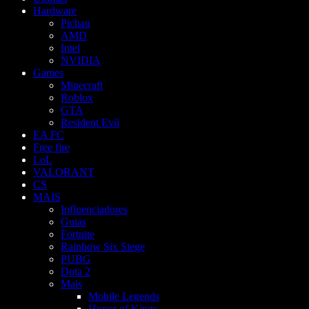
Hardware
Pichau
AMD
Intel
NVIDIA
Games
Minecraft
Roblox
GTA
Resident Evil
EA FC
Free fire
LoL
VALORANT
CS
MAIS
Influenciadores
Guias
Fortnite
Rainbow Six Siege
PUBG
Dota 2
Mais
Mobile Legends
Honor of Kings