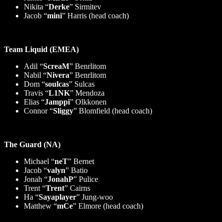
Nikita “
Derke
” Sirmitev
Jacob “
mini
” Harris (head coach)
Team Liquid (EMEA)
Adil “
ScreaM
” Benrlitom
Nabil “
Nivera
” Benrlitom
Dom “
soulcas
” Sulcas
Travis “
L1NK
” Mendoza
Elias “
Jamppi
” Olkkonen
Connor “
Sliggy
” Blomfield (head coach)
The Guard (NA)
Michael “
neT
” Bernet
Jacob “
valyn
” Batio
Jonah “
JonahP
” Pulice
Trent “
Trent
” Cairns
Ha “
Sayaplayer
” Jung-woo
Matthew “
mCe
” Elmore (head coach)