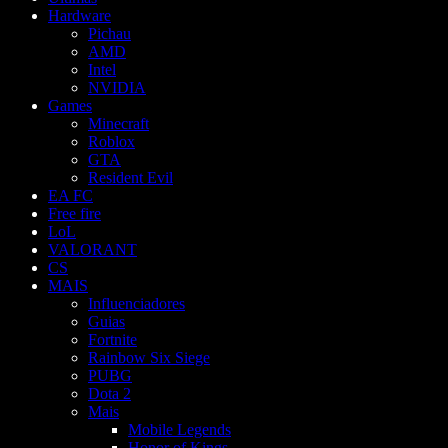
Hardware
Pichau
AMD
Intel
NVIDIA
Games
Minecraft
Roblox
GTA
Resident Evil
EA FC
Free fire
LoL
VALORANT
CS
MAIS
Influenciadores
Guias
Fortnite
Rainbow Six Siege
PUBG
Dota 2
Mais
Mobile Legends
Honor of Kings