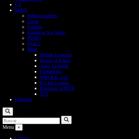
CS
MAIS
Influenciadores
Guias
Fortnite
Rainbow Six Siege
PUBG
Dota 2
Mais
Mobile Legends
Honor of Kings
Apex Legends
Farlight 84
Wild Rift: LoL
Rocket League
Pokémon UNITE
TFT
Editorial
Buscar
Buscar
Buscar
por:
Menu
×
Últimas