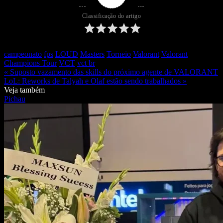
Classificação do artigo
campeonato
fps
LOUD
Masters
Torneio
Valorant
Valorant
Champions Tour
VCT
vct br
« Suposto vazamento das skills do próximo agente de VALORANT
LoL: Reworks de Talyah e Olaf estão sendo trabalhados »
Veja também
Pichau