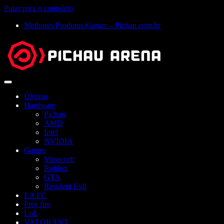
Pular para o conteúdo
Melhores Produtos Gamer – Pichau.com.br
Abrir
menu
Últimas
Hardware
Pichau
AMD
Intel
NVIDIA
Games
Minecraft
Roblox
GTA
Resident Evil
EA FC
Free fire
LoL
VALORANT