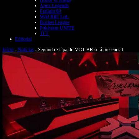
Apex Legends
Farlight 84
Wild Rift: LoL
Rocket League
Pokémon UNITE
TFT
Editorial
Início
-
Notícias
-
Segunda Etapa do VCT BR será presencial