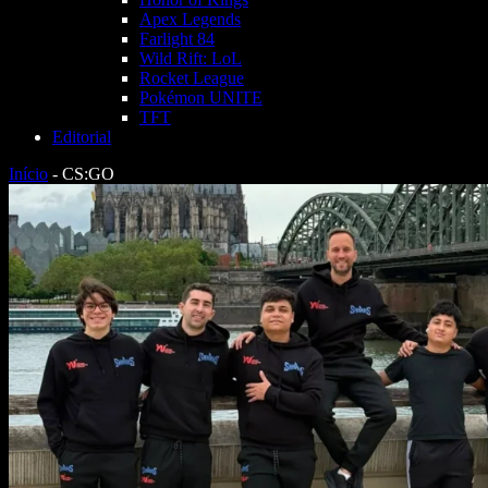
Apex Legends
Farlight 84
Wild Rift: LoL
Rocket League
Pokémon UNITE
TFT
Editorial
Início
-
CS:GO