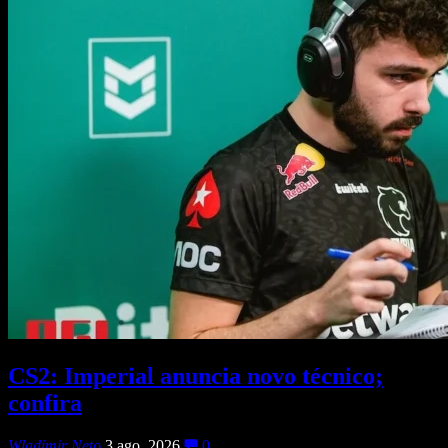
CS2: Imperial anuncia novo técnico;
confira
Wladimir Neto
3 ago, 2026
0