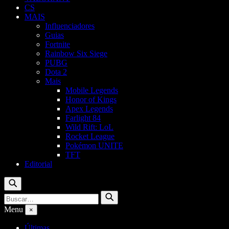
CS
MAIS
Influenciadores
Guias
Fortnite
Rainbow Six Siege
PUBG
Dota 2
Mais
Mobile Legends
Honor of Kings
Apex Legends
Farlight 84
Wild Rift: LoL
Rocket League
Pokémon UNITE
TFT
Editorial
Buscar
Buscar
Buscar
por:
Menu
×
Últimas