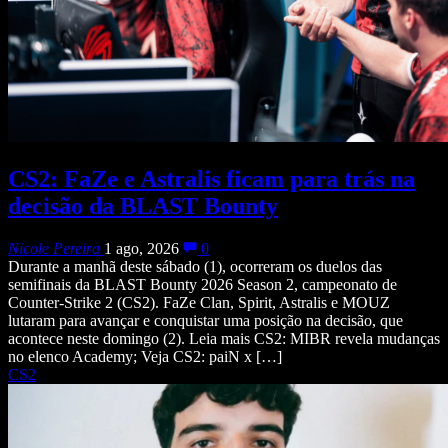
CS2: FaZe e Astralis ficam para trás na
decisão da BLAST Bounty
Nicole Pereira
1 ago, 2026
0
Durante a manhã deste sábado (1), ocorreram os duelos das
semifinais da BLAST Bounty 2026 Season 2, campeonato de
Counter-Strike 2 (CS2). FaZe Clan, Spirit, Astralis e MOUZ
lutaram para avançar e conquistar uma posição na decisão, que
acontece neste domingo (2). Leia mais CS2: MIBR revela mudanças
no elenco Academy; Veja CS2: paiN x […]
CS2