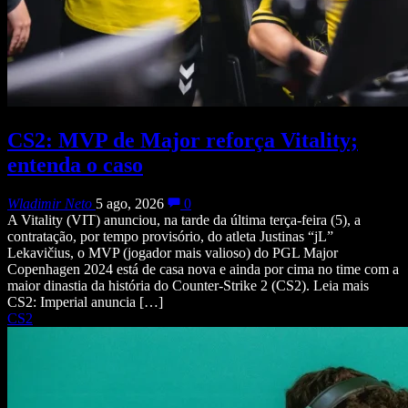
CS2: MVP de Major reforça Vitality;
entenda o caso
Wladimir Neto
5 ago, 2026
0
A Vitality (VIT) anunciou, na tarde da última terça-feira (5), a
contratação, por tempo provisório, do atleta Justinas “jL”
Lekavičius, o MVP (jogador mais valioso) do PGL Major
Copenhagen 2024 está de casa nova e ainda por cima no time com a
maior dinastia da história do Counter-Strike 2 (CS2). Leia mais
CS2: Imperial anuncia […]
CS2