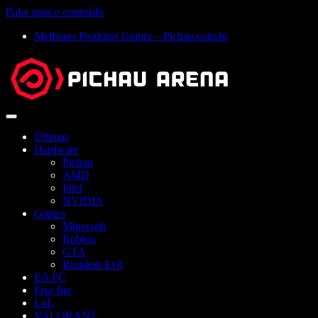
Pular para o conteúdo
Melhores Produtos Gamer – Pichau.com.br
Abrir
menu
Últimas
Hardware
Pichau
AMD
Intel
NVIDIA
Games
Minecraft
Roblox
GTA
Resident Evil
EA FC
Free fire
LoL
VALORANT