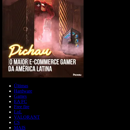
Últimas
Hardware
Games
EA FC
Free fire
LoL
VALORANT
CS
MAIS