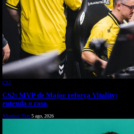
CS2
CS2: MVP de Major reforça Vitality;
entenda o caso
Wladimir Neto
5 ago, 2026