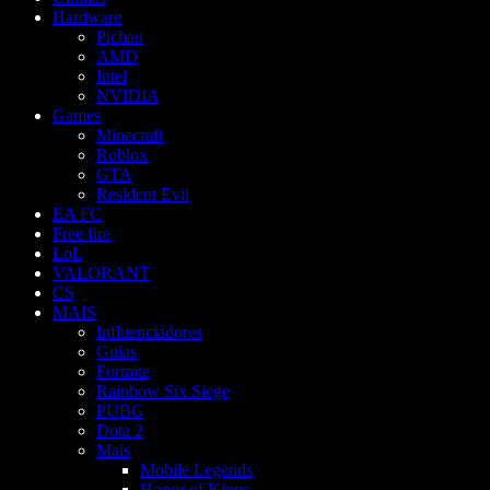
Hardware
Pichau
AMD
Intel
NVIDIA
Games
Minecraft
Roblox
GTA
Resident Evil
EA FC
Free fire
LoL
VALORANT
CS
MAIS
Influenciadores
Guias
Fortnite
Rainbow Six Siege
PUBG
Dota 2
Mais
Mobile Legends
Honor of Kings