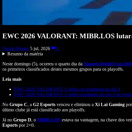
EWC 2026 VALORANT: MIBR.LOS lutará pe
Nicole Pereira
5 jul, 2026
0
Resumo da matéria
Neste domingo (5), ocorreu o quarto dia da
Esports World Cup 202
os primeiros classificados destes mesmos grupos para os playoffs.
Leia mais
EWC 2026 VALORANT: Confira os resultados do dia 3
EWC 2026 VALORANT: Confira resultados do dia 2 de event
No
Grupo C
, a
G2 Esports
venceu e eliminou a
Xi Lai Gaming
por
último clube já está classificado aos playoffs.
Já no
Grupo D
, o
MIBR.LOS
estava na vantagem, na chave dos ven
Esports
por 2×0.