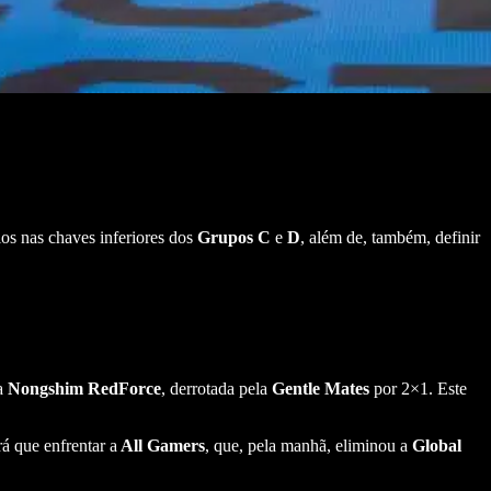
ios nas chaves inferiores dos
Grupos
C
e
D
, além de, também, definir
 a
Nongshim RedForce
, derrotada pela
Gentle Mates
por 2×1. Este
á que enfrentar a
All Gamers
, que, pela manhã, eliminou a
Global