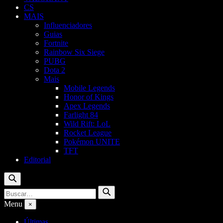
CS
MAIS
Influenciadores
Guias
Fortnite
Rainbow Six Siege
PUBG
Dota 2
Mais
Mobile Legends
Honor of Kings
Apex Legends
Farlight 84
Wild Rift: LoL
Rocket League
Pokémon UNITE
TFT
Editorial
Buscar
Buscar
Buscar
por:
Menu
×
Últimas