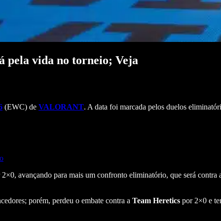
la vida no torneio; Veja
6
(EWC) de
VALORANT
. A data foi marcada pelos duelos eliminatór
o
 2×0, avançando para mais um confronto eliminatório, que será contra
cedores; porém, perdeu o embate contra a
Team Heretics
por 2×0 e ter