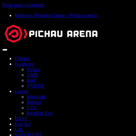
Pular para o conteúdo
Melhores Produtos Gamer – Pichau.com.br
Abrir
menu
Últimas
Hardware
Pichau
AMD
Intel
NVIDIA
Games
Minecraft
Roblox
GTA
Resident Evil
EA FC
Free fire
LoL
VALORANT