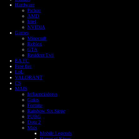
Hardware
Pichau
AMD
Intel
NVIDIA
Games
Minecraft
Roblox
GTA
Resident Evil
EA FC
Free fire
LoL
VALORANT
CS
MAIS
Influenciadores
Guias
Fortnite
Rainbow Six Siege
PUBG
Dota 2
Mais
Mobile Legends
Honor of Kings