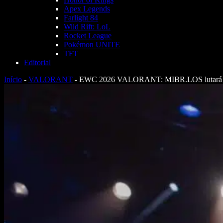
Apex Legends
Farlight 84
Wild Rift: LoL
Rocket League
Pokémon UNITE
TFT
Editorial
Início
-
VALORANT
-
EWC 2026 VALORANT: MIBR.LOS lutará pela