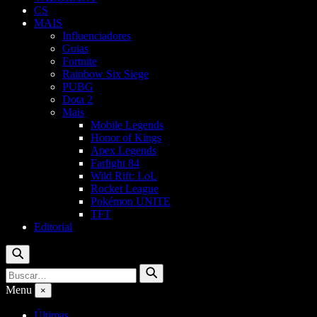
CS
MAIS
Influenciadores
Guias
Fortnite
Rainbow Six Siege
PUBG
Dota 2
Mais
Mobile Legends
Honor of Kings
Apex Legends
Farlight 84
Wild Rift: LoL
Rocket League
Pokémon UNITE
TFT
Editorial
Buscar
Buscar
Buscar
por:
Menu
×
Últimas