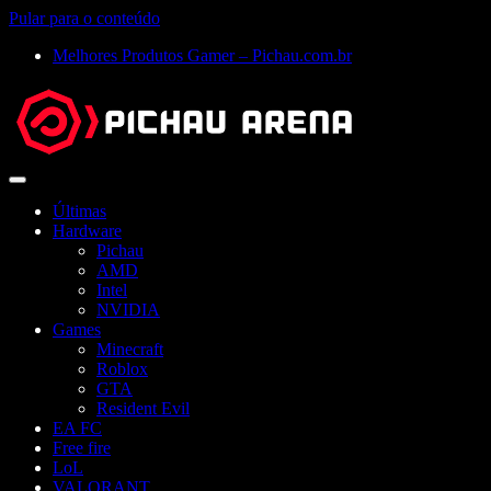
Pular para o conteúdo
Melhores Produtos Gamer – Pichau.com.br
Abrir
menu
Últimas
Hardware
Pichau
AMD
Intel
NVIDIA
Games
Minecraft
Roblox
GTA
Resident Evil
EA FC
Free fire
LoL
VALORANT