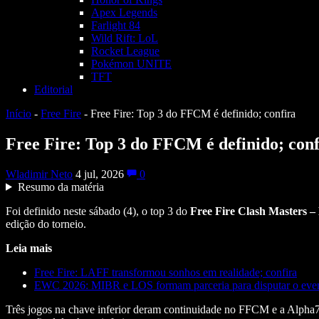
Apex Legends
Farlight 84
Wild Rift: LoL
Rocket League
Pokémon UNITE
TFT
Editorial
Início
-
Free Fire
-
Free Fire: Top 3 do FFCM é definido; confira
Free Fire: Top 3 do FFCM é definido; conf
Wladimir Neto
4 jul, 2026
0
Resumo da matéria
Foi definido neste sábado (4), o top 3 do
Free Fire Clash Masters – 
edição do torneio.
Leia mais
Free Fire: LAFF transformou sonhos em realidade; confira
EWC 2026: MIBR e LOS formam parceria para disputar o eve
Três jogos na chave inferior deram continuidade no FFCM e a Alpha7 