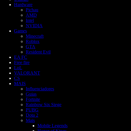
Hardware
Pichau
AMD
Intel
NVIDIA
Games
Minecraft
Roblox
GTA
Resident Evil
EA FC
Free fire
LoL
VALORANT
CS
MAIS
Influenciadores
Guias
Fortnite
Rainbow Six Siege
PUBG
Dota 2
Mais
Mobile Legends
Honor of Kings