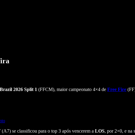
ira
Brazil 2026 Split 1
(FFCM), maior campeonato 4×4 de
Free Fire
(FF)
nto
(A7) se classificou para o top 3 após vencerem a
LOS
, por 2×0, e na