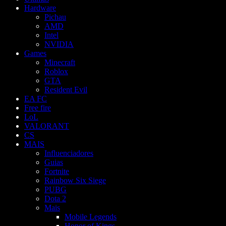
Hardware
Pichau
AMD
Intel
NVIDIA
Games
Minecraft
Roblox
GTA
Resident Evil
EA FC
Free fire
LoL
VALORANT
CS
MAIS
Influenciadores
Guias
Fortnite
Rainbow Six Siege
PUBG
Dota 2
Mais
Mobile Legends
Honor of Kings