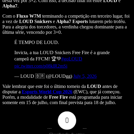
desta vez por 3×2. Com isso, a decisão final foi entre
LOUD
e
Alpha7
.
Com o
Fluxo W7M
terminando a competição em terceiro lugar, foi
a vez de
LOUD Snickers
e
Alpha7 Esports
lutarem pelo troféu.
Para a alegria dos torcedores, a verdinha chegou dominante para a
última série, vencendo por 3×0.
É TEMPO DE LOUD.
Invicta, a tua LOUD Snickers Free Fire é a grande
campeã da FFCM! 🏆💚
#goLOUD
pic.twitter.com/p08klR2mSi
— LOUD 🇧🇷 (@LOUDgg)
July 5, 2026
Vale lembrar que este foi o último torneio da
LOUD
antes de
disputar a
Esports World Cup 2026
(EWC), que já começou.
Porém, a modalidade de
Free Fire
está programada para iniciar
somente em 15 de julho, com final prevista para 18 de julho.
0