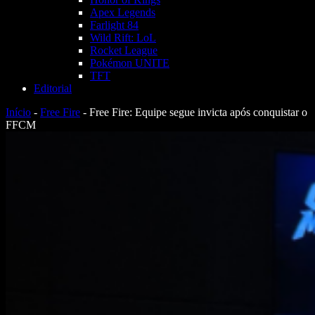
Apex Legends
Farlight 84
Wild Rift: LoL
Rocket League
Pokémon UNITE
TFT
Editorial
Início
-
Free Fire
-
Free Fire: Equipe segue invicta após conquistar o
FFCM