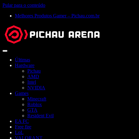
Pular para o conteúdo
Melhores Produtos Gamer – Pichau.com.br
Abrir
menu
Últimas
Hardware
Pichau
AMD
Intel
NVIDIA
Games
Minecraft
Roblox
GTA
Resident Evil
EA FC
Free fire
LoL
VALORANT