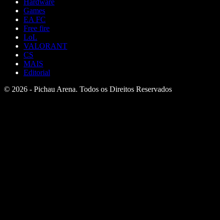
Hardware
Games
EA FC
Free fire
LoL
VALORANT
CS
MAIS
Editorial
© 2026 - Pichau Arena. Todos os Direitos Reservados