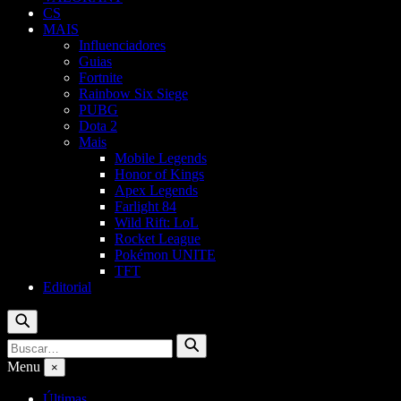
CS
MAIS
Influenciadores
Guias
Fortnite
Rainbow Six Siege
PUBG
Dota 2
Mais
Mobile Legends
Honor of Kings
Apex Legends
Farlight 84
Wild Rift: LoL
Rocket League
Pokémon UNITE
TFT
Editorial
Buscar
Buscar
Buscar
por:
Menu
×
Últimas