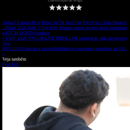
Classificação do artigo
Alpha7 Esports
ffcm
Fluxo W7M
Free Fire
Free Fire Clash Masters
- Brazil 2026 Split 1
Free Fire: Equipe segue invicta após conquistar
o FFCM
LOUD Snickers
« EWC 2026 VALORANT: MIBR.LOS lutará pela vida no torneio;
Veja
R6: LOUD quebra a invencibilidade de campeões mundiais na SAL
»
Veja também
Free Fire