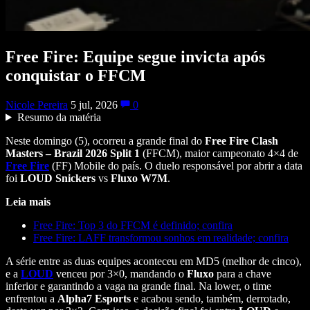
Free Fire: Equipe segue invicta após
conquistar o FFCM
Nicole Pereira
5 jul, 2026
0
Resumo da matéria
Neste domingo (5), ocorreu a grande final do
Free Fire Clash
Masters – Brazil 2026 Split 1
(FFCM), maior campeonato 4×4 de
Free Fire
(FF) Mobile do país. O duelo responsável por abrir a data
foi
LOUD Snickers
vs
Fluxo W7M
.
Leia mais
Free Fire: Top 3 do FFCM é definido; confira
Free Fire: LAFF transformou sonhos em realidade; confira
A série entre as duas equipes aconteceu em MD5 (melhor de cinco),
e a
LOUD
venceu por 3×0, mandando o
Fluxo
para a chave
inferior e garantindo a vaga na grande final. Na lower, o time
enfrentou a
Alpha7 Esports
e acabou sendo, também, derrotado,