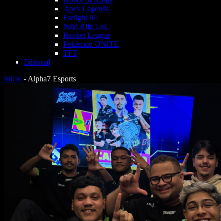
Apex Legends
Farlight 84
Wild Rift: LoL
Rocket League
Pokémon UNITE
TFT
Editorial
Início
-
Alpha7 Esports