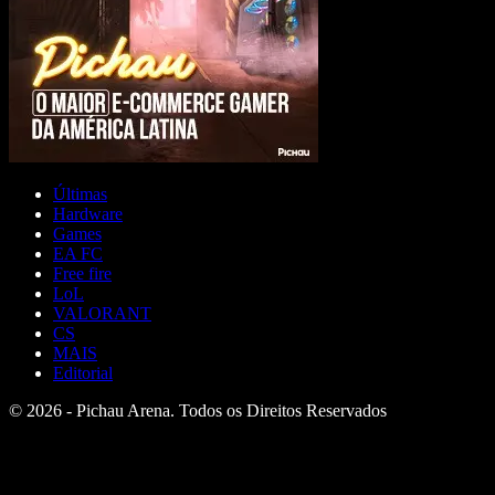
Últimas
Hardware
Games
EA FC
Free fire
LoL
VALORANT
CS
MAIS
Editorial
© 2026 - Pichau Arena. Todos os Direitos Reservados