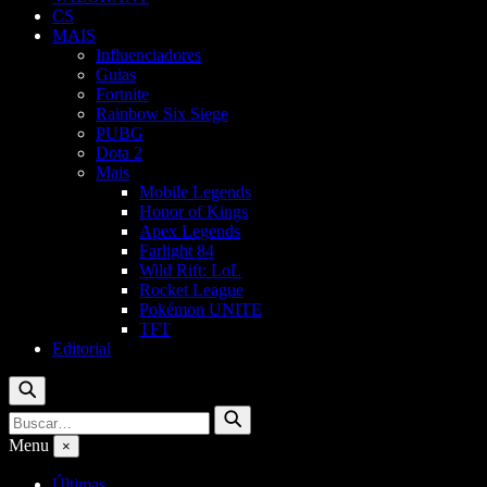
CS
MAIS
Influenciadores
Guias
Fortnite
Rainbow Six Siege
PUBG
Dota 2
Mais
Mobile Legends
Honor of Kings
Apex Legends
Farlight 84
Wild Rift: LoL
Rocket League
Pokémon UNITE
TFT
Editorial
Buscar
Buscar
Buscar
por:
Menu
×
Últimas