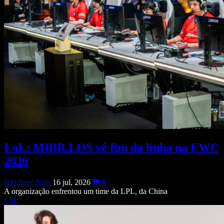
LoL: MIBR.LOS vê fim da linha na EWC
2026
Wladimir Neto
16 jul, 2026
0
A organização enfrentou um time da LPL, da China
LoL