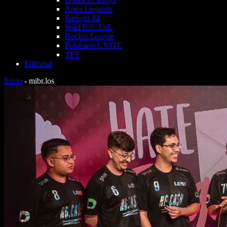
Apex Legends
Farlight 84
Wild Rift: LoL
Rocket League
Pokémon UNITE
TFT
Editorial
Início
-
mibr.los