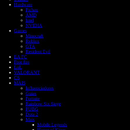
Hardware
Pichau
AMD
Intel
NVIDIA
Games
Minecraft
Roblox
GTA
Resident Evil
EA FC
Free fire
LoL
VALORANT
CS
MAIS
Influenciadores
Guias
Fortnite
Rainbow Six Siege
PUBG
Dota 2
Mais
Mobile Legends
Honor of Kings