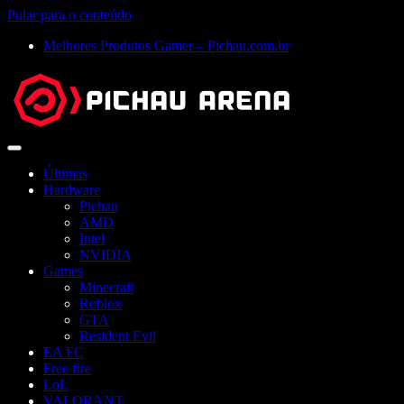
Pular para o conteúdo
Melhores Produtos Gamer – Pichau.com.br
Abrir
menu
Últimas
Hardware
Pichau
AMD
Intel
NVIDIA
Games
Minecraft
Roblox
GTA
Resident Evil
EA FC
Free fire
LoL
VALORANT