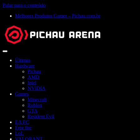
Pular para o conteúdo
Melhores Produtos Gamer – Pichau.com.br
Abrir
menu
Últimas
Hardware
Pichau
AMD
Intel
NVIDIA
Games
Minecraft
Roblox
GTA
Resident Evil
EA FC
Free fire
LoL
VALORANT