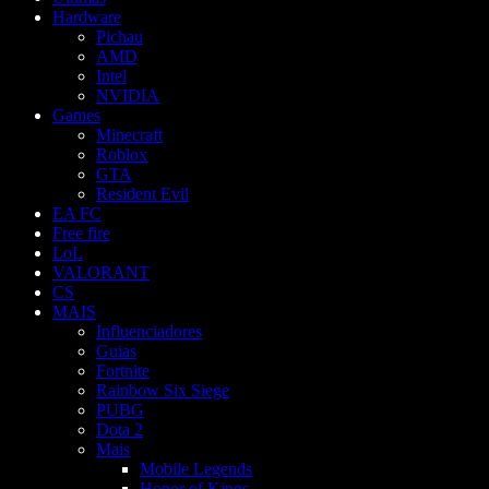
Hardware
Pichau
AMD
Intel
NVIDIA
Games
Minecraft
Roblox
GTA
Resident Evil
EA FC
Free fire
LoL
VALORANT
CS
MAIS
Influenciadores
Guias
Fortnite
Rainbow Six Siege
PUBG
Dota 2
Mais
Mobile Legends
Honor of Kings