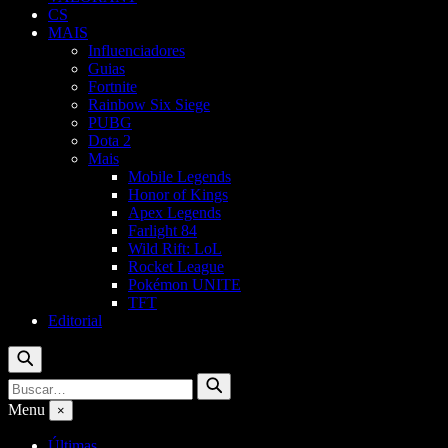
CS
MAIS
Influenciadores
Guias
Fortnite
Rainbow Six Siege
PUBG
Dota 2
Mais
Mobile Legends
Honor of Kings
Apex Legends
Farlight 84
Wild Rift: LoL
Rocket League
Pokémon UNITE
TFT
Editorial
Buscar
Buscar
Buscar
por:
Menu
×
Últimas