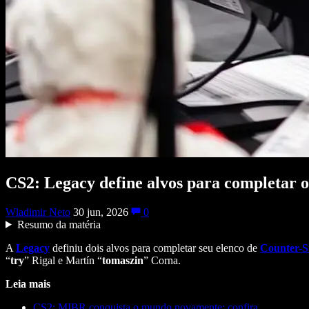
CS2: Legacy define alvos para completar o
Wladimir Neto
30 jun, 2026
0
Resumo da matéria
A
Legacy
definiu dois alvos para completar seu elenco de
Counter-S
“
try
” Rigal e Martín “
tomaszin
” Corna.
Leia mais
CS2: MIBR conquista o mundo novamente; confira