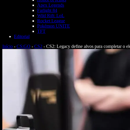
Apex Legends
Farlight 84
Wild Rift: LoL
Rocket League
Pokémon UNITE
TFT
Editorial
Início
-
CS:GO
-
CS2
-
CS2: Legacy define alvos para completar o el