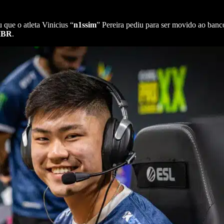
 que o atleta Vinicius “
n1ssim
” Pereira pediu para ser movido ao banco
IBR
.