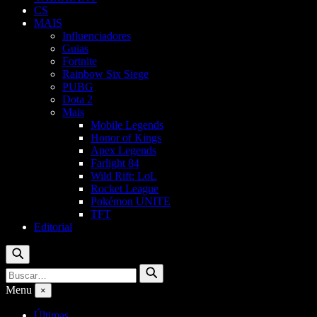
CS
MAIS
Influenciadores
Guias
Fortnite
Rainbow Six Siege
PUBG
Dota 2
Mais
Mobile Legends
Honor of Kings
Apex Legends
Farlight 84
Wild Rift: LoL
Rocket League
Pokémon UNITE
TFT
Editorial
Buscar
Buscar
Buscar
por:
Menu
×
Últimas