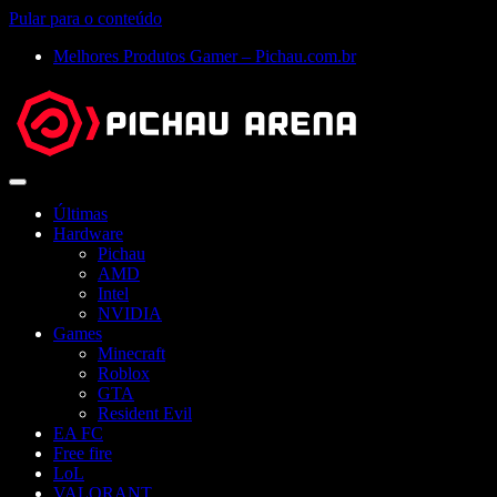
Pular para o conteúdo
Melhores Produtos Gamer – Pichau.com.br
Abrir
menu
Últimas
Hardware
Pichau
AMD
Intel
NVIDIA
Games
Minecraft
Roblox
GTA
Resident Evil
EA FC
Free fire
LoL
VALORANT