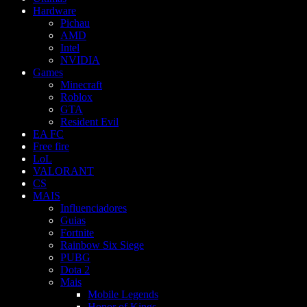
Hardware
Pichau
AMD
Intel
NVIDIA
Games
Minecraft
Roblox
GTA
Resident Evil
EA FC
Free fire
LoL
VALORANT
CS
MAIS
Influenciadores
Guias
Fortnite
Rainbow Six Siege
PUBG
Dota 2
Mais
Mobile Legends
Honor of Kings