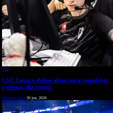
CS2
CS2: Legacy define alvos para completar
o elenco, diz rumor
Wladimir Neto
30 jun, 2026