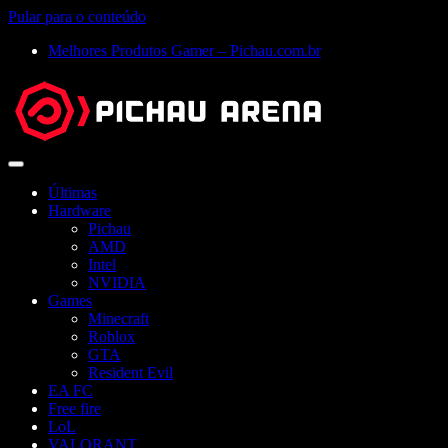
Pular para o conteúdo
Melhores Produtos Gamer – Pichau.com.br
Abrir
menu
Últimas
Hardware
Pichau
AMD
Intel
NVIDIA
Games
Minecraft
Roblox
GTA
Resident Evil
EA FC
Free fire
LoL
VALORANT