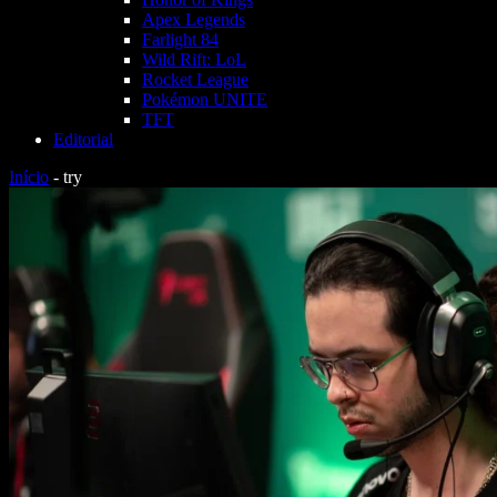
Apex Legends
Farlight 84
Wild Rift: LoL
Rocket League
Pokémon UNITE
TFT
Editorial
Início
-
try