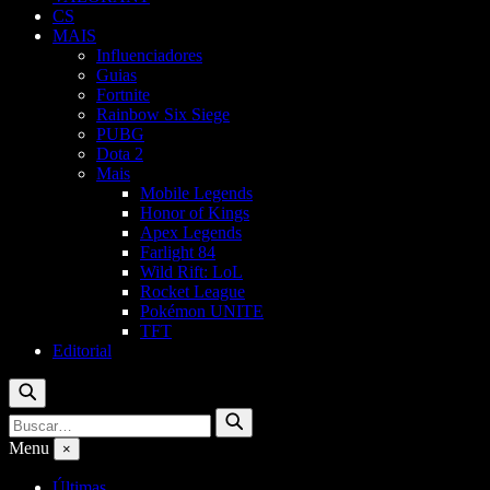
CS
MAIS
Influenciadores
Guias
Fortnite
Rainbow Six Siege
PUBG
Dota 2
Mais
Mobile Legends
Honor of Kings
Apex Legends
Farlight 84
Wild Rift: LoL
Rocket League
Pokémon UNITE
TFT
Editorial
Buscar
Buscar
Buscar
por:
Menu
×
Últimas