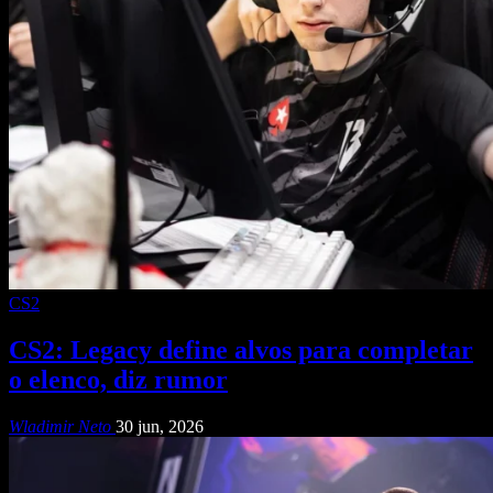
CS2
CS2: Legacy define alvos para completar
o elenco, diz rumor
Wladimir Neto
30 jun, 2026