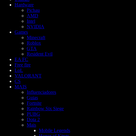
Hardware
Pichau
AMD
Intel
NVIDIA
Games
Minecraft
Roblox
GTA
Resident Evil
EA FC
Free fire
LoL
VALORANT
CS
MAIS
Influenciadores
Guias
Fortnite
Rainbow Six Siege
PUBG
Dota 2
Mais
Mobile Legends
Honor of Kings