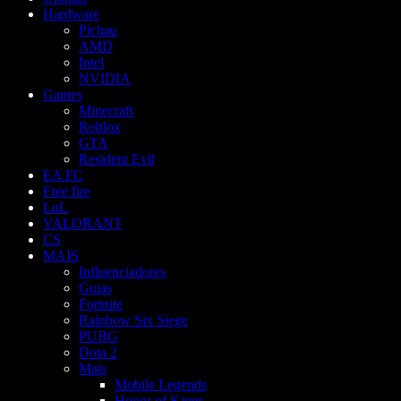
Hardware
Pichau
AMD
Intel
NVIDIA
Games
Minecraft
Roblox
GTA
Resident Evil
EA FC
Free fire
LoL
VALORANT
CS
MAIS
Influenciadores
Guias
Fortnite
Rainbow Six Siege
PUBG
Dota 2
Mais
Mobile Legends
Honor of Kings