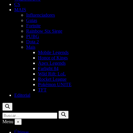
CS
MAIS
Influenciadores
Guias
Fortnite
Rainbow Six Siege
PUBG
Dota 2
Mais
Mobile Legends
Honor of Kings
Apex Legends
Farlight 84
Wild Rift: LoL
Rocket League
Pokémon UNITE
TFT
Editorial
Buscar
Buscar
Buscar
por:
Menu
×
Últimas