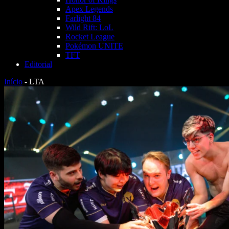
Apex Legends
Farlight 84
Wild Rift: LoL
Rocket League
Pokémon UNITE
TFT
Editorial
Início
-
LTA