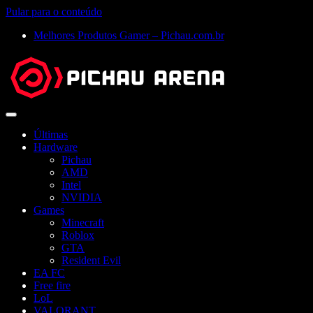
Pular para o conteúdo
Melhores Produtos Gamer – Pichau.com.br
Abrir
menu
Últimas
Hardware
Pichau
AMD
Intel
NVIDIA
Games
Minecraft
Roblox
GTA
Resident Evil
EA FC
Free fire
LoL
VALORANT