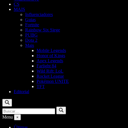
CS
MAIS
Influenciadores
Guias
Fortnite
Rainbow Six Siege
PUBG
Dota 2
Mais
Mobile Legends
Honor of Kings
Apex Legends
Farlight 84
Wild Rift: LoL
Rocket League
Pokémon UNITE
TFT
Editorial
Buscar
Buscar
Buscar
por:
Menu
×
Últimas