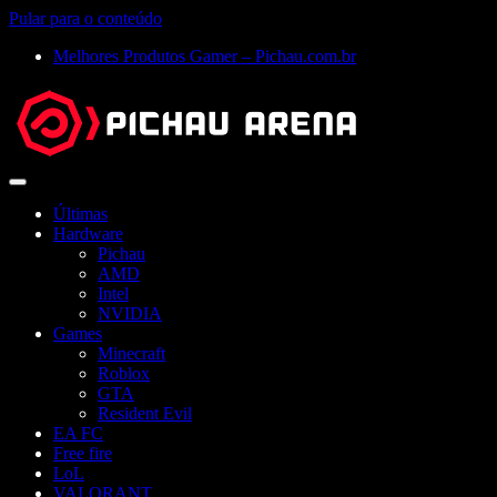
Pular para o conteúdo
Melhores Produtos Gamer – Pichau.com.br
Abrir
menu
Últimas
Hardware
Pichau
AMD
Intel
NVIDIA
Games
Minecraft
Roblox
GTA
Resident Evil
EA FC
Free fire
LoL
VALORANT