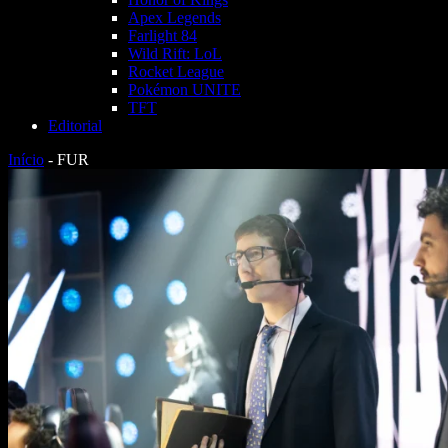
Apex Legends
Farlight 84
Wild Rift: LoL
Rocket League
Pokémon UNITE
TFT
Editorial
Início
-
FUR