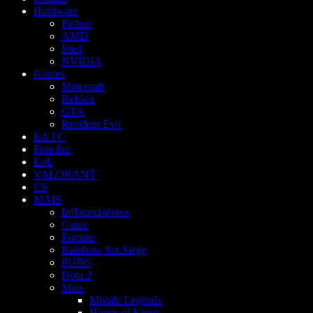
Hardware
Pichau
AMD
Intel
NVIDIA
Games
Minecraft
Roblox
GTA
Resident Evil
EA FC
Free fire
LoL
VALORANT
CS
MAIS
Influenciadores
Guias
Fortnite
Rainbow Six Siege
PUBG
Dota 2
Mais
Mobile Legends
Honor of Kings