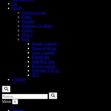
CS
MAIS
Influenciadores
Guias
Fortnite
Rainbow Six Siege
PUBG
Dota 2
Mais
Mobile Legends
Honor of Kings
Apex Legends
Farlight 84
Wild Rift: LoL
Rocket League
Pokémon UNITE
TFT
Editorial
Buscar
Buscar
Buscar
por:
Menu
×
Últimas