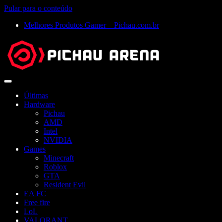
Pular para o conteúdo
Melhores Produtos Gamer – Pichau.com.br
Abrir
menu
Últimas
Hardware
Pichau
AMD
Intel
NVIDIA
Games
Minecraft
Roblox
GTA
Resident Evil
EA FC
Free fire
LoL
VALORANT