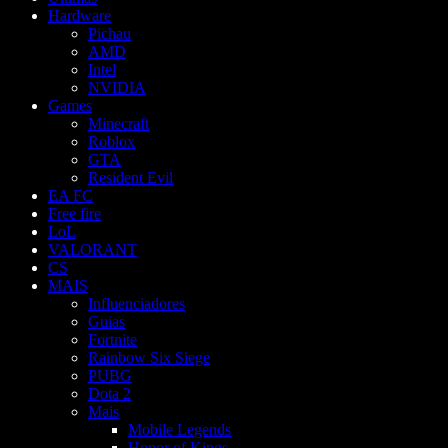
Hardware
Pichau
AMD
Intel
NVIDIA
Games
Minecraft
Roblox
GTA
Resident Evil
EA FC
Free fire
LoL
VALORANT
CS
MAIS
Influenciadores
Guias
Fortnite
Rainbow Six Siege
PUBG
Dota 2
Mais
Mobile Legends
Honor of Kings