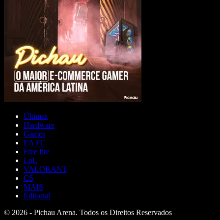
Últimas
Hardware
Games
EA FC
Free fire
LoL
VALORANT
CS
MAIS
Editorial
© 2026 - Pichau Arena. Todos os Direitos Reservados