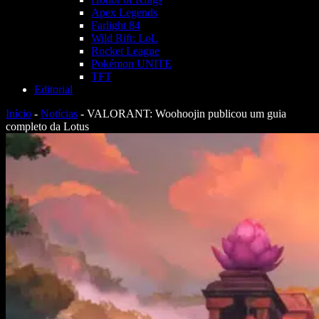
Apex Legends
Farlight 84
Wild Rift: LoL
Rocket League
Pokémon UNITE
TFT
Editorial
Início
-
Notícias
-
VALORANT: Woohoojin publicou um guia
completo da Lotus