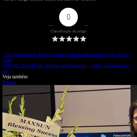
0
Classificação do artigo
« Six Invitational: Final brasileira será decidida entre w7m e FaZe
Clan
CBLOL: LOUD tem derrota surpreendente; confira resultados do
dia »
Veja também
Pichau