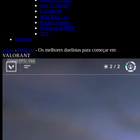
Apex Legends
Farlight 84
Wild Rift: LoL
Rocket League
Pokémon UNITE
TFT
Editorial
Início
-
Notícias
-
Os melhores duelistas para começar em
VALORANT