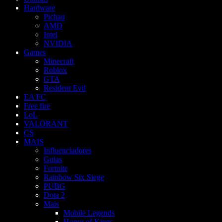
Hardware
Pichau
AMD
Intel
NVIDIA
Games
Minecraft
Roblox
GTA
Resident Evil
EA FC
Free fire
LoL
VALORANT
CS
MAIS
Influenciadores
Guias
Fortnite
Rainbow Six Siege
PUBG
Dota 2
Mais
Mobile Legends
Honor of Kings