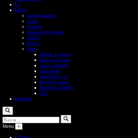
CS
MAIS
Influenciadores
Guias
Fortnite
Rainbow Six Siege
PUBG
Dota 2
Mais
Mobile Legends
Honor of Kings
Apex Legends
Farlight 84
Wild Rift: LoL
Rocket League
Pokémon UNITE
TFT
Editorial
Buscar
Buscar
Buscar
por:
Menu
×
Últimas