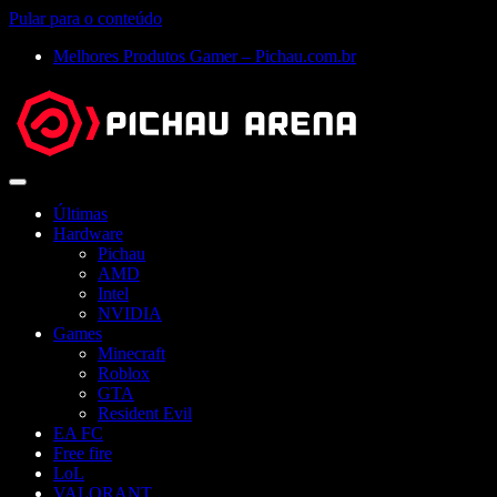
Pular para o conteúdo
Melhores Produtos Gamer – Pichau.com.br
Abrir
menu
Últimas
Hardware
Pichau
AMD
Intel
NVIDIA
Games
Minecraft
Roblox
GTA
Resident Evil
EA FC
Free fire
LoL
VALORANT