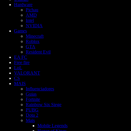
Hardware
Pichau
AMD
Intel
NVIDIA
Games
Minecraft
Roblox
GTA
Resident Evil
EA FC
Free fire
LoL
VALORANT
CS
MAIS
Influenciadores
Guias
Fortnite
Rainbow Six Siege
PUBG
Dota 2
Mais
Mobile Legends
Honor of Kings