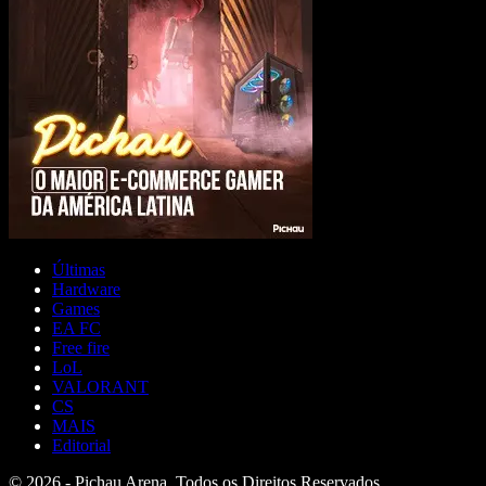
Últimas
Hardware
Games
EA FC
Free fire
LoL
VALORANT
CS
MAIS
Editorial
© 2026 - Pichau Arena. Todos os Direitos Reservados