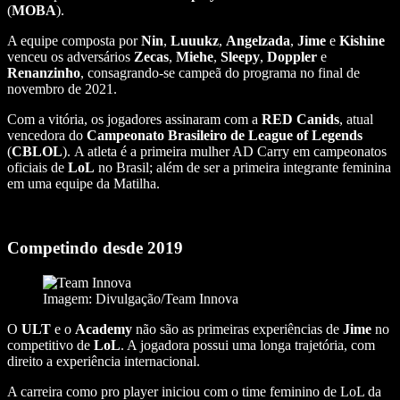
(
MOBA
).
A
equipe composta por
Nin
,
Luuukz
,
Angelzada
,
Jime
e
Kishine
venceu os adversários
Zecas
,
Miehe
,
Sleepy
,
Doppler
e
Renanzinho
, consagrando-se campeã do programa no final de
novembro de 2021.
Com a vitória, os jogadores assinaram com a
RED Canids
, atual
vencedora do
Campeonato Brasileiro de League of Legends
(
CBLOL
). A atleta é a primeira mulher AD Carry em campeonatos
oficiais de
LoL
no Brasil; além de ser a primeira integrante feminina
em uma equipe da Matilha.
Competindo d
esde 2019
Imagem: Divulgação/Team Innova
O
ULT
e o
Academy
não são as primeiras experiências de
Jime
no
competitivo de
LoL
. A jogadora possui uma longa trajetória, com
direito a experiência internacional.
A carreira como pro player iniciou com o time feminino de LoL da