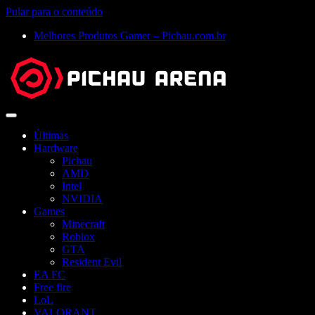
Pular para o conteúdo
Melhores Produtos Gamer – Pichau.com.br
Abrir
menu
Últimas
Hardware
Pichau
AMD
Intel
NVIDIA
Games
Minecraft
Roblox
GTA
Resident Evil
EA FC
Free fire
LoL
VALORANT