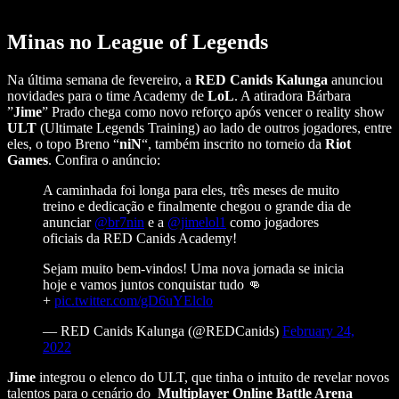
Minas no League of Legends
Na última semana de fevereiro, a
RED Canids Kalunga
anunciou
novidades para o time Academy de
LoL
. A atiradora Bárbara
”
Jime
” Prado chega como novo reforço após vencer o reality show
ULT
(Ultimate Legends Training) ao lado de outros jogadores, entre
eles, o topo Breno “
niN
“, também inscrito no torneio da
Riot
Games
.
Confira o anúncio:
A caminhada foi longa para eles, três meses de muito
treino e dedicação e finalmente chegou o grande dia de
anunciar
@br7nin
e a
@jimelol1
como jogadores
oficiais da RED Canids Academy!
Sejam muito bem-vindos! Uma nova jornada se inicia
hoje e vamos juntos conquistar tudo 👊
+
pic.twitter.com/gD6uYElclo
— RED Canids Kalunga (@REDCanids)
February 24,
2022
Jime
integrou o elenco do ULT, que tinha o intuito de revelar novos
talentos para o cenário do
Multiplayer Online Battle Arena