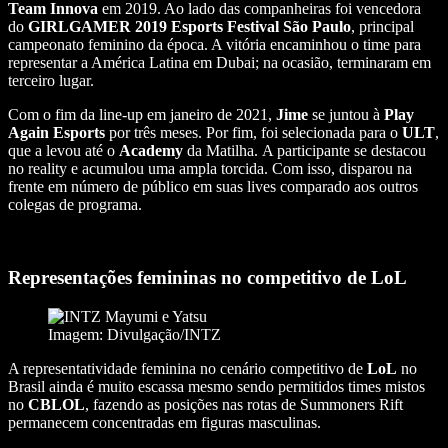
Team Innova
em 2019. Ao lado das companheiras foi vencedora
do
GIRLGAMER 2019 Esports Festival São Paulo
, principal
campeonato feminino da época. A vitória encaminhou o time para
representar a América Latina em Dubai; na ocasião, terminaram em
terceiro lugar.
Com o fim da line-up em janeiro de 2021,
Jime
se juntou à
Play
Again Esports
por três meses. Por fim, foi selecionada para o
ULT
,
que a levou até o
Academy
da Matilha.
A participante se destacou
no reality e acumulou uma ampla torcida. Com isso, disparou na
frente em número de público em suas lives comparado aos outros
colegas de programa.
Representações femininas no competitivo de LoL
Imagem: Divulgação/INTZ
A representatividade feminina no cenário competitivo de
LoL
no
Brasil ainda é muito escassa mesmo sendo permitidos times mistos
no
CBLOL
, fazendo as posições nas rotas de Summoners Rift
permanecem concentradas em figuras masculinas.