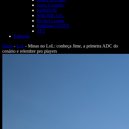
Apex Legends
Farlight 84
Wild Rift: LoL
Rocket League
Pokémon UNITE
TFT
Editorial
Início
-
LoL
-
Minas no LoL: conheça Jime, a primeira ADC do
cenário e relembre pro players