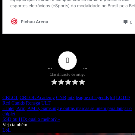
0
Classificação do artigo
CBLOL
CBLOL Academy
CNB
intz
league of legends
lol
LOUD
Red Canids
Rensga
ULT
« Intel, Arm, AMD, Samsung e outras marcas se unem para lançar o
chiplet
SSD ou HD: qual o melhor? »
Veja também
LoL