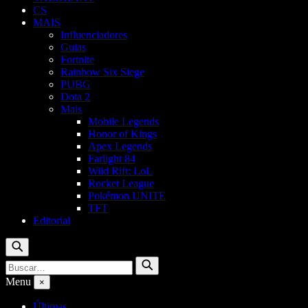
CS
MAIS
Influenciadores
Guias
Fortnite
Rainbow Six Siege
PUBG
Dota 2
Mais
Mobile Legends
Honor of Kings
Apex Legends
Farlight 84
Wild Rift: LoL
Rocket League
Pokémon UNITE
TFT
Editorial
Buscar
Buscar
Buscar
por:
Menu
×
Últimas