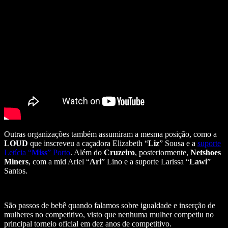
Outras organizações também assumiram a mesma posição, como a
LOUD
que inscreveu a caçadora Elizabeth “
Liz
” Sousa e a
suporte
Letícia “
Miss
” Porto
. Além do
Cruzeiro
, posteriormente,
Netshoes
Miners
, com a mid Ariel “
Ari
” Lino e a suporte Larissa “
Lawi
”
Santos.
São passos de bebê quando falamos sobre igualdade e inserção de
mulheres no competitivo, visto que nenhuma mulher competiu no
principal torneio oficial em dez anos de competitivo.