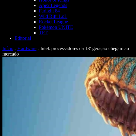
Apex Legends
Farlight 84
Wild Rift: LoL
Rocket League
Pokémon UNITE
TFT
Editorial
Início
-
Hardware
-
Intel: processadores da 13ª geração chegam ao
mercado