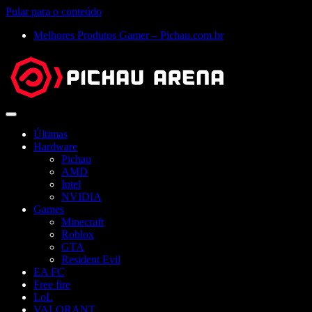
Pular para o conteúdo
Melhores Produtos Gamer – Pichau.com.br
Abrir
menu
Últimas
Hardware
Pichau
AMD
Intel
NVIDIA
Games
Minecraft
Roblox
GTA
Resident Evil
EA FC
Free fire
LoL
VALORANT