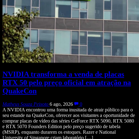
NVIDIA transforma a venda de placas
RTX 50 pelo preço oficial em atração na
QuakeCon
Matheus Souza Peixoto
6 ago, 2026
0
A NVIDIA encontrou uma forma inusitada de atrair público para o
seu estande na QuakeCon, oferecer aos visitantes a oportunidade de
comprar placas de vídeo das séries GeForce RTX 5090, RTX 5080
e RTX 5070 Founders Edition pelo preço sugerido de tabela
(MSRP), enquanto durarem os estoques. Razer e National
University of Singapore criam laboratório […]