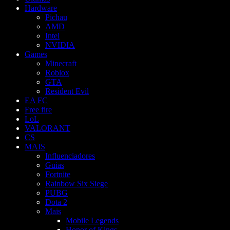
Hardware
Pichau
AMD
Intel
NVIDIA
Games
Minecraft
Roblox
GTA
Resident Evil
EA FC
Free fire
LoL
VALORANT
CS
MAIS
Influenciadores
Guias
Fortnite
Rainbow Six Siege
PUBG
Dota 2
Mais
Mobile Legends
Honor of Kings