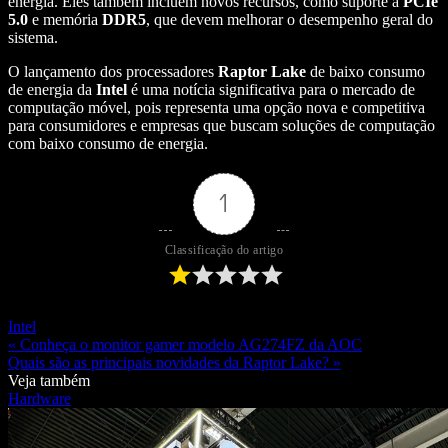
energia. Eles também incluem novos recursos, como suporte a
PCIe
5.0
e memória
DDR5
, que devem melhorar o desempenho geral do
sistema.
O lançamento dos processadores
Raptor Lake
de baixo consumo
de energia da
Intel
é uma notícia significativa para o mercado de
computação móvel, pois representa uma opção nova e competitiva
para consumidores e empresas que buscam soluções de computação
com baixo consumo de energia.
1
Classificação do artigo
Intel
« Conheça o monitor gamer modelo AG274FZ da AOC
Quais são as principais novidades da Raptor Lake? »
Veja também
Hardware