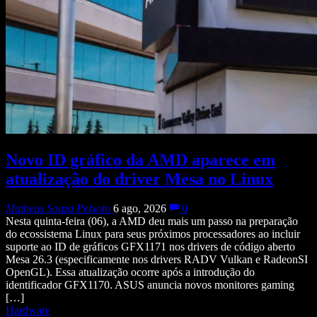
Novo ID gráfico da AMD aparece em
atualização do driver Mesa no Linux
Matheus Souza Peixoto
6 ago, 2026
0
Nesta quinta-feira (06), a AMD deu mais um passo na preparação
do ecossistema Linux para seus próximos processadores ao incluir
suporte ao ID de gráficos GFX1171 nos drivers de código aberto
Mesa 26.3 (especificamente nos drivers RADV Vulkan e RadeonSI
OpenGL). Essa atualização ocorre após a introdução do
identificador GFX1170. ASUS anuncia novos monitores gaming
[…]
Hardware