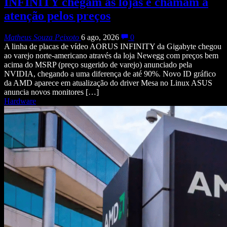
INFINITY chegam às lojas e chamam a
atenção pelos preços
Matheus Souza Peixoto
6 ago, 2026
0
A linha de placas de vídeo AORUS INFINITY da Gigabyte chegou
ao varejo norte-americano através da loja Newegg com preços bem
acima do MSRP (preço sugerido de varejo) anunciado pela
NVIDIA, chegando a uma diferença de até 90%. Novo ID gráfico
da AMD aparece em atualização do driver Mesa no Linux ASUS
anuncia novos monitores […]
Hardware