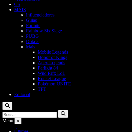
CS
MAIS
Influenciadores
Guias
Fortnite
Rainbow Six Siege
PUBG
Dota 2
Mais
Mobile Legends
Honor of Kings
Apex Legends
Farlight 84
Wild Rift: LoL
Rocket League
Pokémon UNITE
TFT
Editorial
Buscar
Buscar
Buscar
por:
Menu
×
Últimas