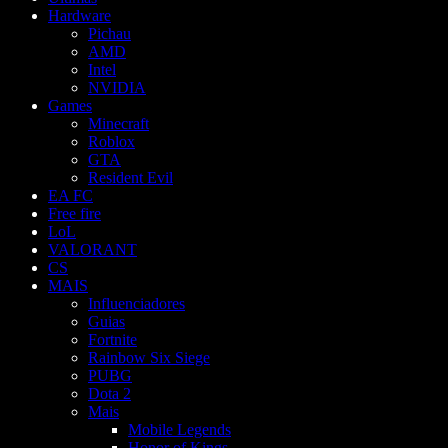
Hardware
Pichau
AMD
Intel
NVIDIA
Games
Minecraft
Roblox
GTA
Resident Evil
EA FC
Free fire
LoL
VALORANT
CS
MAIS
Influenciadores
Guias
Fortnite
Rainbow Six Siege
PUBG
Dota 2
Mais
Mobile Legends
Honor of Kings