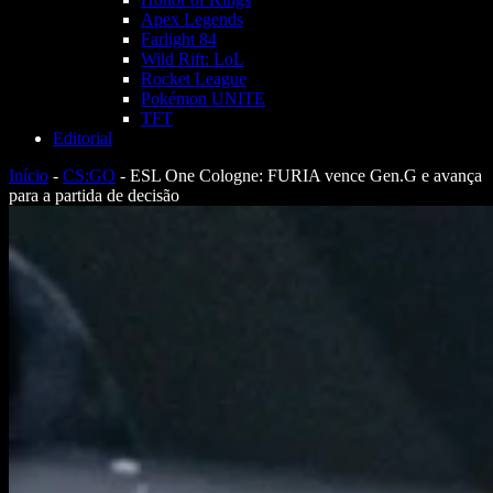
Apex Legends
Farlight 84
Wild Rift: LoL
Rocket League
Pokémon UNITE
TFT
Editorial
Início
-
CS:GO
-
ESL One Cologne: FURIA vence Gen.G e avança
para a partida de decisão