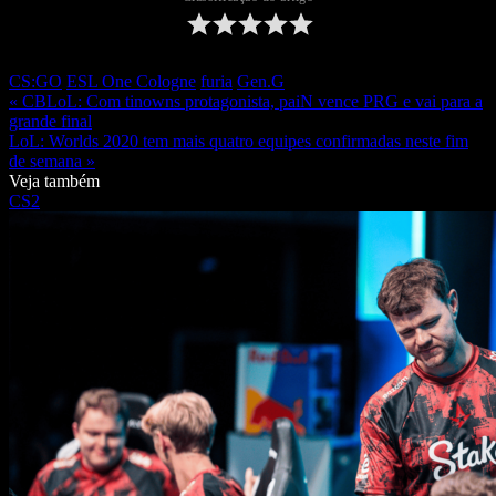
CS:GO
ESL One Cologne
furia
Gen.G
« CBLoL: Com tinowns protagonista, paiN vence PRG e vai para a
grande final
LoL: Worlds 2020 tem mais quatro equipes confirmadas neste fim
de semana »
Veja também
CS2