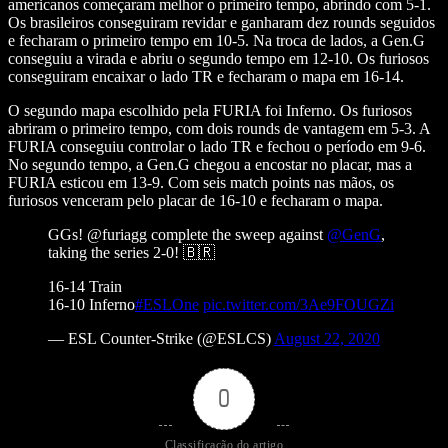
americanos começaram melhor o primeiro tempo, abrindo com 5-1.
Os brasileiros conseguiram revidar e ganharam dez rounds seguidos
e fecharam o primeiro tempo em 10-5.
Na troca de lados, a Gen.G
conseguiu a virada e abriu o segundo tempo em 12-10. Os furiosos
conseguiram encaixar o lado TR e fecharam o mapa em 16-14.
O segundo mapa escolhido pela FURIA foi Inferno. Os furiosos
abriram o primeiro tempo, com dois rounds de vantagem em 5-3. A
FURIA conseguiu controlar o lado TR e fechou o período em 9-6.
No segundo tempo, a Gen.G chegou a encostar no placar, mas a
FURIA esticou em 13-9. Com seis match points nas mãos, os
furiosos venceram pelo placar de 16-10 e fecharam o mapa.
GGs! @furiagg complete the sweep against
@GenG
,
taking the series 2-0! 🇧🇷
16-14 Train
16-10 Inferno
#ESLOne
pic.twitter.com/3Ae9FOUGZi
— ESL Counter-Strike (@ESLCS)
August 22, 2020
0
Classificação do artigo