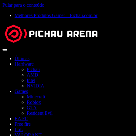
Pular para o conteúdo
Melhores Produtos Gamer – Pichau.com.br
Abrir
menu
Últimas
Hardware
Pichau
AMD
Intel
NVIDIA
Games
Minecraft
Roblox
GTA
Resident Evil
EA FC
Free fire
LoL
VALORANT