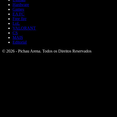
Hardware
Games
EA FC
Free fire
LoL
VALORANT
CS
MAIS
Editorial
© 2026 - Pichau Arena. Todos os Direitos Reservados