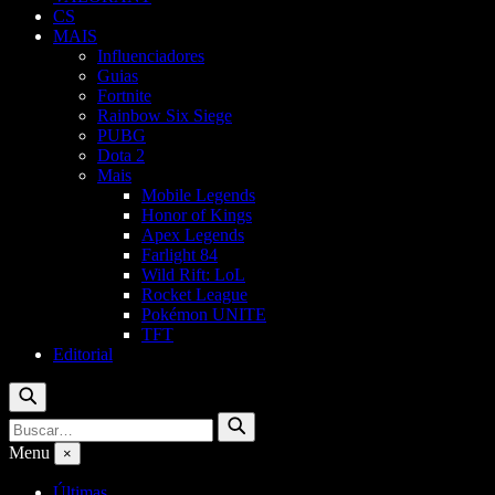
CS
MAIS
Influenciadores
Guias
Fortnite
Rainbow Six Siege
PUBG
Dota 2
Mais
Mobile Legends
Honor of Kings
Apex Legends
Farlight 84
Wild Rift: LoL
Rocket League
Pokémon UNITE
TFT
Editorial
Buscar
Buscar
Buscar
por:
Menu
×
Últimas