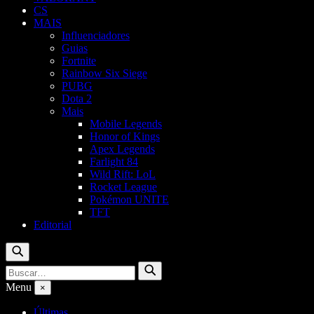
CS
MAIS
Influenciadores
Guias
Fortnite
Rainbow Six Siege
PUBG
Dota 2
Mais
Mobile Legends
Honor of Kings
Apex Legends
Farlight 84
Wild Rift: LoL
Rocket League
Pokémon UNITE
TFT
Editorial
Buscar
Buscar
Buscar
por:
Menu
×
Últimas