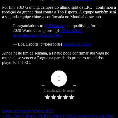
Por fim, a JD Gaming, campeã do último split da LPL – confirmou a
reedição da grande final contra a Top Esports. A equipe também será
a segunda equipe chinesa confirmada no Mundial deste ano.
Congratulations to
@JDGaming
on qualifying for the
2020 World Championship!
#Worlds2020
pic.twitter.com/y9EkDQfbPu
— LoL Esports (@lolesports)
August 23, 2020
Ainda neste fim de semana, a Fnatic pode confirmar sua vaga no
mundial, se vencer a Rogue na partida do primeiro round dos
playoffs da LEC.
0
Classificação do artigo
league of legends
Worlds 2020
« ESL One Cologne: FURIA vence Gen.G e avança para a partida