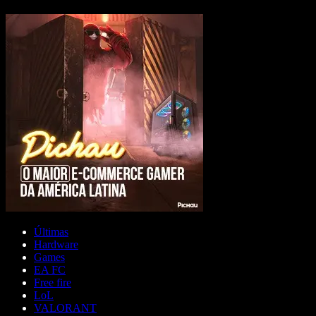
Últimas
Hardware
Games
EA FC
Free fire
LoL
VALORANT