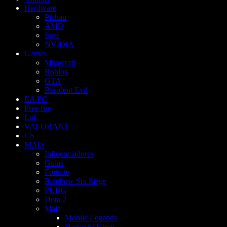
Hardware
Pichau
AMD
Intel
NVIDIA
Games
Minecraft
Roblox
GTA
Resident Evil
EA FC
Free fire
LoL
VALORANT
CS
MAIS
Influenciadores
Guias
Fortnite
Rainbow Six Siege
PUBG
Dota 2
Mais
Mobile Legends
Honor of Kings