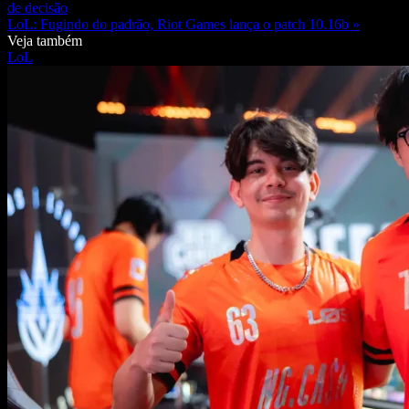
de decisão
LoL: Fugindo do padrão, Riot Games lança o patch 10.16b »
Veja também
LoL