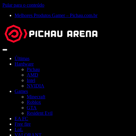
Pular para o conteúdo
Melhores Produtos Gamer – Pichau.com.br
Abrir
menu
Últimas
Hardware
Pichau
AMD
Intel
NVIDIA
Games
Minecraft
Roblox
GTA
Resident Evil
EA FC
Free fire
LoL
VALORANT