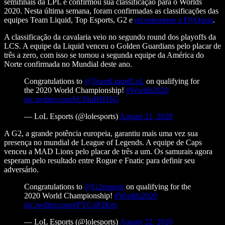
semifinais da LPL e confirmou sua classificação para o Worlds
2020. Nesta última semana, foram confirmadas as classificações das
equipes Team Liquid, Top Esports, G2 e
recentemente a FlyQuest
.
A classificação da cavalaria veio no segundo round dos playoffs da
LCS. A equipe da Liquid venceu o Golden Guardians pelo placar de
três a zero, com isso se tornou a segunda equipe da América do
Norte confirmada no Mundial deste ano.
Congratulations to
@TeamLiquidLoL
on qualifying for
the 2020 World Championship!
#Worlds2020
pic.twitter.com/hUf4uHHJSG
— LoL Esports (@lolesports)
August 21, 2020
A G2, a grande potência europeia, garantiu mais uma vez sua
presença no mundial de League of Legends. A equipe de Caps
venceu a MAD Lions pelo placar de três a um. Os samurais agora
esperam pelo resultado entre Rogue e Fnatic para definir seu
adversário.
Congratulations to
@G2esports
on qualifying for the
2020 World Championship!
#Worlds2020
pic.twitter.com/ePYCoP2Kes
— LoL Esports (@lolesports)
August 22, 2020