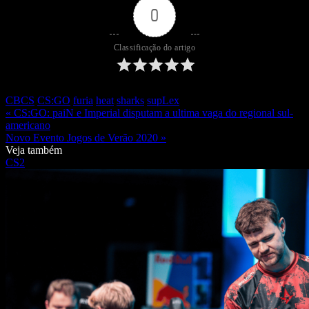
0
Classificação do artigo
CBCS
CS:GO
furia
heat
sharks
supLex
« CS:GO: paiN e Imperial disputam a ultima vaga do regional sul-
americano
Novo Evento Jogos de Verão 2020 »
Veja também
CS2