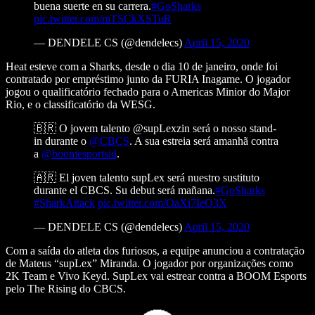
buena suerte en su carrera.
#GoSharks
pic.twitter.com/mTSCkXSTuR
— DENDELE CS (@dendelecs)
April 15, 2020
Heat esteve com a Sharks, desde o dia 10 de janeiro, onde foi
contratado por empréstimo junto da FURIA Inagame. O jogador
jogou o qualificatório fechado para o Americas Minior do Major
Rio, e o classificatório da WESG.
🇧🇷 O jovem talento @supLexzin será o nosso stand-
in durante o
@CBCS
. A sua estreia será amanhã contra
a
@boomesportsid
.
🇦🇷 El joven talento supLex será nuestro sustituto
durante el CBCS. Su debut será mañana.
#GoSharks
#SharkAttack
pic.twitter.com/OaXi7IeO3X
— DENDELE CS (@dendelecs)
April 15, 2020
Com a saída do atleta dos furiosos, a equipe anunciou a contratação
de Mateus “supLex” Miranda. O jogador por organizações como
2K Team e Vivo Keyd. SupLex vai estrear contra a BOOM Esports
pelo The Rising do CBCS.