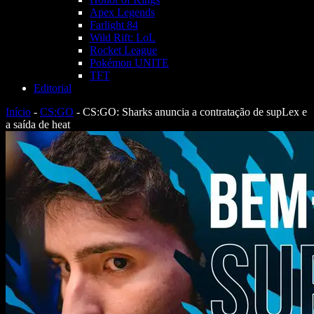
Apex Legends
Farlight 84
Wild Rift: LoL
Rocket League
Pokémon UNITE
TFT
Editorial
Início
-
CS:GO
-
CS:GO: Sharks anuncia a contratação de supLex e
a saída de heat