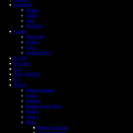
Hardware
Pichau
AMD
Intel
NVIDIA
Games
Minecraft
Roblox
GTA
Resident Evil
EA FC
Free fire
LoL
VALORANT
CS
MAIS
Influenciadores
Guias
Fortnite
Rainbow Six Siege
PUBG
Dota 2
Mais
Mobile Legends
Honor of Kings