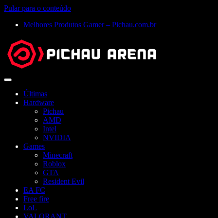
Pular para o conteúdo
Melhores Produtos Gamer – Pichau.com.br
Abrir
menu
Últimas
Hardware
Pichau
AMD
Intel
NVIDIA
Games
Minecraft
Roblox
GTA
Resident Evil
EA FC
Free fire
LoL
VALORANT