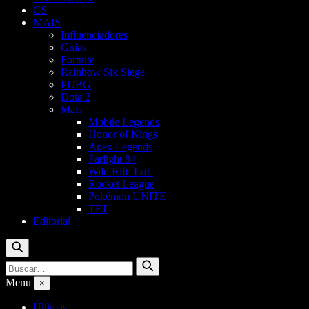
CS
MAIS
Influenciadores
Guias
Fortnite
Rainbow Six Siege
PUBG
Dota 2
Mais
Mobile Legends
Honor of Kings
Apex Legends
Farlight 84
Wild Rift: LoL
Rocket League
Pokémon UNITE
TFT
Editorial
Buscar
Buscar
Buscar
por:
Menu
×
Últimas