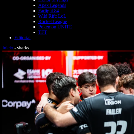
Apex Legends
Farlight 84
Wild Rift: LoL
Rocket League
Pokémon UNITE
TFT
Editorial
Início
-
sharks