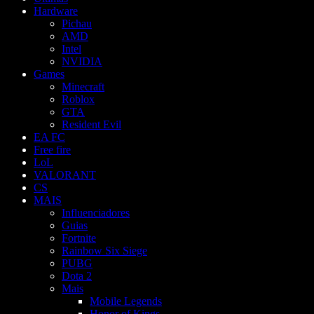
Hardware
Pichau
AMD
Intel
NVIDIA
Games
Minecraft
Roblox
GTA
Resident Evil
EA FC
Free fire
LoL
VALORANT
CS
MAIS
Influenciadores
Guias
Fortnite
Rainbow Six Siege
PUBG
Dota 2
Mais
Mobile Legends
Honor of Kings