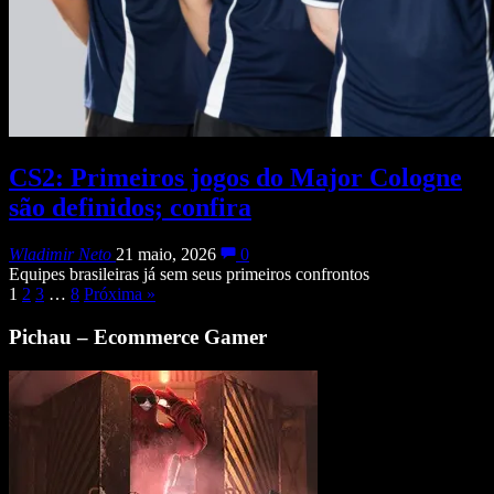
CS2: Primeiros jogos do Major Cologne
são definidos; confira
Wladimir Neto
21 maio, 2026
0
Equipes brasileiras já sem seus primeiros confrontos
1
2
3
…
8
Próxima
»
Pichau – Ecommerce Gamer