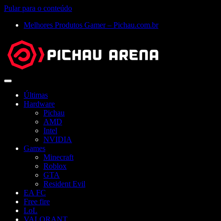
Pular para o conteúdo
Melhores Produtos Gamer – Pichau.com.br
Abrir
menu
Últimas
Hardware
Pichau
AMD
Intel
NVIDIA
Games
Minecraft
Roblox
GTA
Resident Evil
EA FC
Free fire
LoL
VALORANT