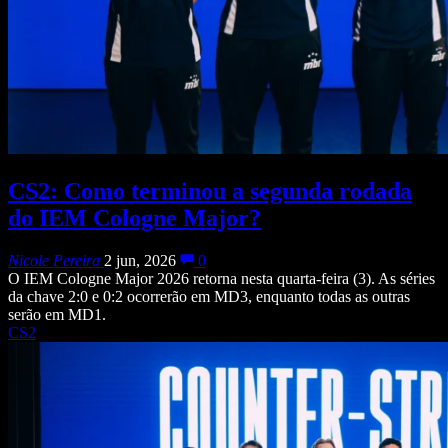
CS2: Como terminou a segunda rodada
do IEM Cologne Major?
Nicole Pereira
2 jun, 2026
0
O IEM Cologne Major 2026 retorna nesta quarta-feira (3). As séries
da chave 2:0 e 0:2 ocorrerão em MD3, enquanto todas as outras
serão em MD1.
CS2