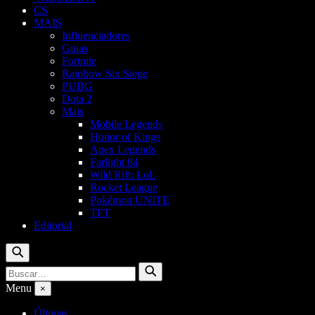
CS
MAIS
Influenciadores
Guias
Fortnite
Rainbow Six Siege
PUBG
Dota 2
Mais
Mobile Legends
Honor of Kings
Apex Legends
Farlight 84
Wild Rift: LoL
Rocket League
Pokémon UNITE
TFT
Editorial
Buscar
Buscar
Buscar
por:
Menu
×
Últimas