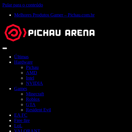
Pular para o conteúdo
Melhores Produtos Gamer – Pichau.com.br
Abrir
menu
Últimas
Hardware
Pichau
AMD
Intel
NVIDIA
Games
Minecraft
Roblox
GTA
Resident Evil
EA FC
Free fire
LoL
VALORANT