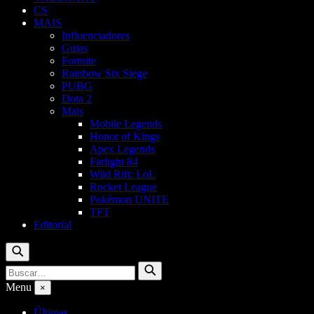
CS
MAIS
Influenciadores
Guias
Fortnite
Rainbow Six Siege
PUBG
Dota 2
Mais
Mobile Legends
Honor of Kings
Apex Legends
Farlight 84
Wild Rift: LoL
Rocket League
Pokémon UNITE
TFT
Editorial
Buscar
Buscar
Buscar
por:
Menu
×
Últimas