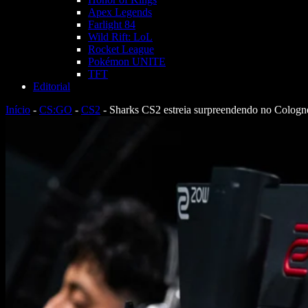
Apex Legends
Farlight 84
Wild Rift: LoL
Rocket League
Pokémon UNITE
TFT
Editorial
Início
-
CS:GO
-
CS2
-
Sharks CS2 estreia surpreendendo no Colog