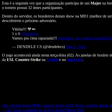
Esta é a segunda vez que a organização participa de um
Major
na his
o torneio possui 32 times participantes.
Dentro do servidor, os brasileiros deram show na MD1 (melhor de um
descobrirem o próximo adversário.
Vitória!!! 💙🦈
1 x 0
@heroicgg
Vamos pra cima rapaziada!!!
#gosharks
pic.twitter.com/qP0
— DENDELE CS (@dendelecs)
June 2, 2026
O jogo acontecerá ainda nesta terça-feira (02). As janelas de horár
da
ESL Counter-Strike
na
Twitch
e no
YouTube
.
iem cologne major
IEM Cologne Major 2026
Major cologne
sharks
s
« CS2: Guia completo do IEM Cologne Major 2026