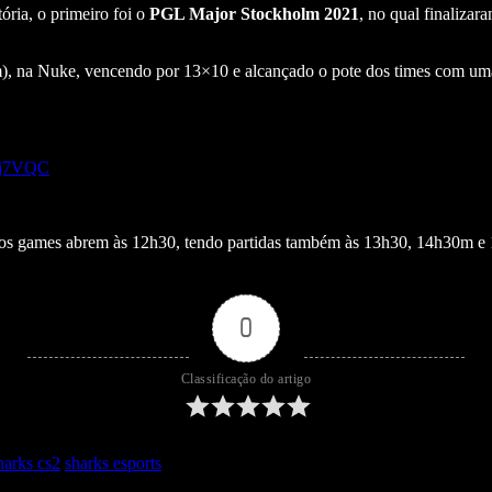
tória, o primeiro foi o
PGL Major Stockholm 2021
, no qual finalizar
), na Nuke, vencendo por 13×10 e alcançado o pote dos times com uma 
Vmj7VQC
io dos games abrem às 12h30, tendo partidas também às 13h30, 14h30m e
0
Classificação do artigo
harks cs2
sharks esports