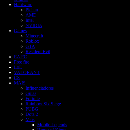
Hardware
Pichau
AMD
Intel
NVIDIA
Games
Minecraft
Roblox
GTA
Resident Evil
EA FC
Free fire
LoL
VALORANT
CS
MAIS
Influenciadores
Guias
Fortnite
Rainbow Six Siege
PUBG
Dota 2
Mais
Mobile Legends
Honor of Kings