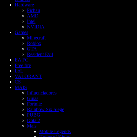
Hardware
Pichau
AMD
Intel
NVIDIA
Games
Minecraft
Roblox
GTA
Resident Evil
EA FC
Free fire
LoL
VALORANT
CS
MAIS
Influenciadores
Guias
Fortnite
Rainbow Six Siege
PUBG
Dota 2
Mais
Mobile Legends
Honor of Kings