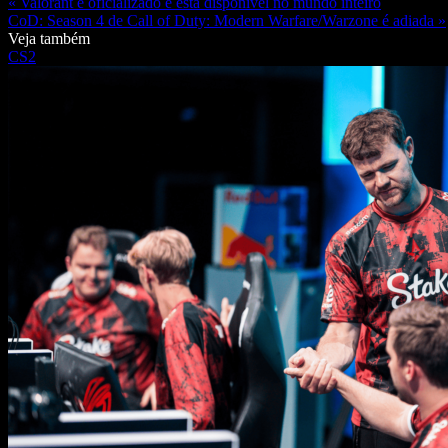
« Valorant é oficializado e está disponível no mundo inteiro
CoD: Season 4 de Call of Duty: Modern Warfare/Warzone é adiada »
Veja também
CS2