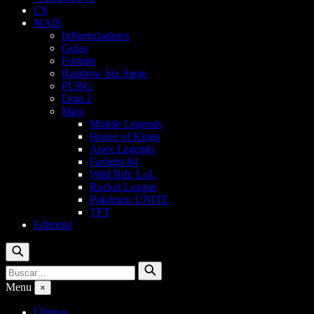
CS
MAIS
Influenciadores
Guias
Fortnite
Rainbow Six Siege
PUBG
Dota 2
Mais
Mobile Legends
Honor of Kings
Apex Legends
Farlight 84
Wild Rift: LoL
Rocket League
Pokémon UNITE
TFT
Editorial
Buscar
Buscar
Buscar
por:
Menu
×
Últimas