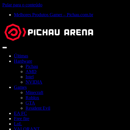
Pular para o conteúdo
Melhores Produtos Gamer – Pichau.com.br
Abrir
menu
Últimas
Hardware
Pichau
AMD
Intel
NVIDIA
Games
Minecraft
Roblox
GTA
Resident Evil
EA FC
Free fire
LoL
VALORANT