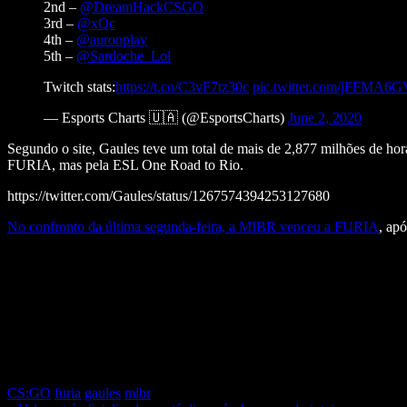
2nd –
@DreamHackCSGO
3rd –
@xQc
4th –
@auronplay
5th –
@Sardoche_Lol
Twitch stats:
https://t.co/C3vF7tz30c
pic.twitter.com/jFFMA6
— Esports Charts 🇺🇦 (@EsportsCharts)
June 2, 2020
Segundo o site, Gaules teve um total de mais de 2,877 milhões de hor
FURIA, mas pela ESL One Road to Rio.
https://twitter.com/Gaules/status/1267574394253127680
No confronto da última segunda-feira, a MIBR venceu a FURIA
, ap
CS:GO
furia
gaules
mibr