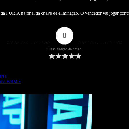
ros da FURIA na final da chave de eliminação. O vencedor vai jogar co
0
Classificação do artigo
OINT
terna KBM »