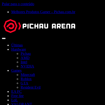
Pular para o conteúdo
Melhores Produtos Gamer – Pichau.com.br
Abrir
menu
Últimas
Hardware
Pichau
AMD
Intel
NVIDIA
Games
Minecraft
Roblox
GTA
Resident Evil
EA FC
Free fire
LoL
VALORANT