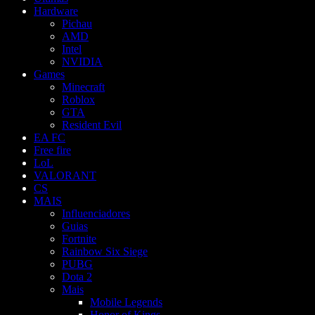
Hardware
Pichau
AMD
Intel
NVIDIA
Games
Minecraft
Roblox
GTA
Resident Evil
EA FC
Free fire
LoL
VALORANT
CS
MAIS
Influenciadores
Guias
Fortnite
Rainbow Six Siege
PUBG
Dota 2
Mais
Mobile Legends
Honor of Kings