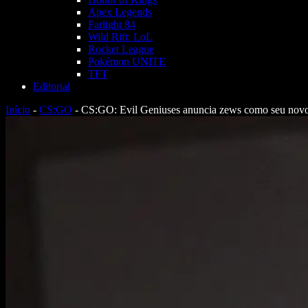
Apex Legends
Farlight 84
Wild Rift: LoL
Rocket League
Pokémon UNITE
TFT
Editorial
Início
-
CS:GO
-
CS:GO: Evil Geniuses anuncia zews como seu novo