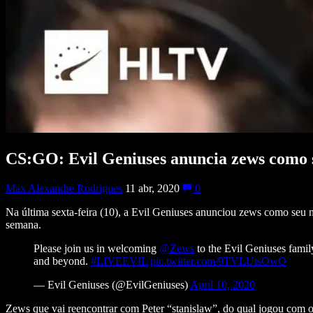
CS:GO: Evil Geniuses anuncia zews como 
Max Alexandre Rodrigues
11 abr, 2020
0
Na última sexta-feira (10), a Evil Geniuses anunciou zews como seu
semana.
Please join us in welcoming
@Zews
to the Evil Geniuses family
and beyond.
#LIVEEVIL
pic.twitter.com/9TVLUtsOwO
— Evil Geniuses (@EvilGeniuses)
April 10, 2020
Zews que vai reencontrar com Peter “stanislaw”, do qual jogou com 