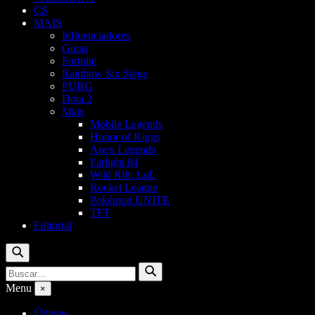
CS
MAIS
Influenciadores
Guias
Fortnite
Rainbow Six Siege
PUBG
Dota 2
Mais
Mobile Legends
Honor of Kings
Apex Legends
Farlight 84
Wild Rift: LoL
Rocket League
Pokémon UNITE
TFT
Editorial
Buscar
Buscar
Buscar
por:
Menu
×
Últimas