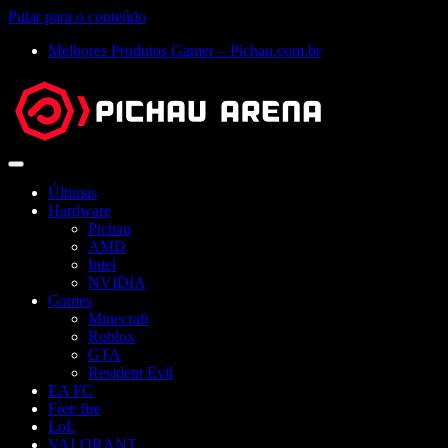
Pular para o conteúdo
Melhores Produtos Gamer – Pichau.com.br
Abrir
menu
Últimas
Hardware
Pichau
AMD
Intel
NVIDIA
Games
Minecraft
Roblox
GTA
Resident Evil
EA FC
Free fire
LoL
VALORANT