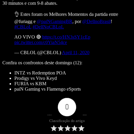
30 minutos e com 9-8 abates.
👌 Estes foram os Melhores Momentos da partida entre
@furiagg e
@paiNGamingBR
, por
@DellnoBrasil
!
#CBLoL
#DellNoCBLoL
AO VIVO 🔴
https://t.co/HN3sSY1cEp
pic.twitter.com/c0YiaN54ce
— CBLOL (@CBLOL)
April 11, 2020
Confira os confrontos deste domingo (12):
INTZ vs Redemption POA
Prodigy vs Vivo Keyd
FURIA vs KBM
paiN Gaming
vs Flamengo eSports
0
Classificação do artigo