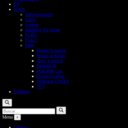
CS
MAIS
Influenciadores
Guias
Fortnite
Rainbow Six Siege
PUBG
Dota 2
Mais
Mobile Legends
Honor of Kings
Apex Legends
Farlight 84
Wild Rift: LoL
Rocket League
Pokémon UNITE
TFT
Editorial
Buscar
Buscar
Buscar
por:
Menu
×
Últimas