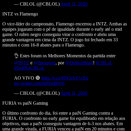
— CBLOL (@CBLOL)
April 11, 2020
INTZ vs Flamengo
O vice-líder do campeonato, Flamengo encerrou a INTZ. Ambas as
equipes jogaram com o pé de igualdade durante o early até o mid
game. O rubro negro conseguiu virar o confronto e abriu uma
grande vantagem em cima da INTZ. O jogo foi fechado em 33
minutos e com 16-8 abates para o Flamengo.
👌 Estes foram os Melhores Momentos da partida entre
@INTZ
e
@flaesports
, por
@DellnoBrasil
!
#CBLoL
#DellNoCBLoL
AO VIVO 🔴
https://t.co/HN3sSY1cEp
pic.twitter.com/hdNmBlvjfi
— CBLOL (@CBLOL)
April 11, 2020
FURIA vs paiN Gaming
O último confronto do dia, foi entre a paiN Gaming contra a
FURIA. O confronto no early game foi equilibrado em relação aos
objetivos, mas a paiN conseguiu vantagem de 6-3 nos abates. Em
uma grande virada, a FURIA venceu a paiN em 20 minutos e com