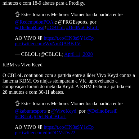
minutos e com 18-9 abates para a Prodigy.
👌 Estes foram os Melhores Momentos da partida entre
@RedemptionPOA
e @PRGEsports, por
@DellnoBrasil
!
#CBLoL
#DellNoCBLoL
AO VIVO 🔴
https://t.co/HN3sSY1cEp
pic.twitter.com/WxNmQABBTV
— CBLOL (@CBLOL)
April 11, 2020
KBM vs Vivo Keyd
O CBLoL continuou com a partida entre a líder Vivo Keyd contra a
lanterna KBM. Os ninjas stomparam a VK, aproveitando a
composição foram do meta da Keyd. A KBM fechou a partida em
28 minutos e com 30-11 abates.
👌 Estes foram os Melhores Momentos da partida entre
@kabumesports
e
@VivoKeyd
, por
@DellnoBrasil
!
#CBLoL
#DellNoCBLoL
AO VIVO 🔴
https://t.co/HN3sSY1cEp
pic.twitter.com/dmDDVsDv22