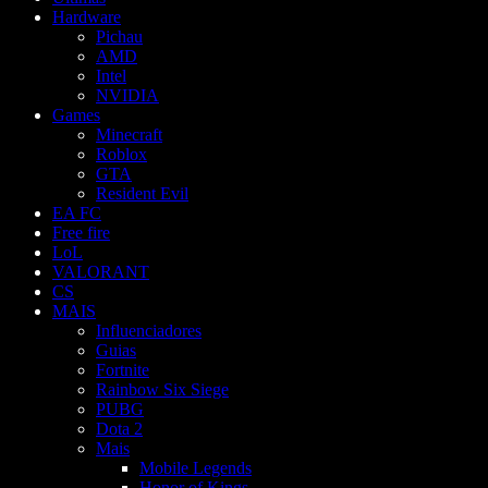
Hardware
Pichau
AMD
Intel
NVIDIA
Games
Minecraft
Roblox
GTA
Resident Evil
EA FC
Free fire
LoL
VALORANT
CS
MAIS
Influenciadores
Guias
Fortnite
Rainbow Six Siege
PUBG
Dota 2
Mais
Mobile Legends
Honor of Kings