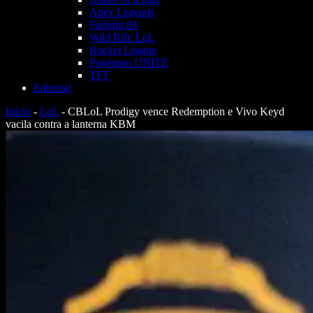
Apex Legends
Farlight 84
Wild Rift: LoL
Rocket League
Pokémon UNITE
TFT
Editorial
Início
-
LoL
-
CBLoL Prodigy vence Redemption e Vivo Keyd
vacila contra a lanterna KBM