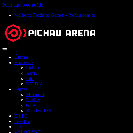
Pular para o conteúdo
Melhores Produtos Gamer – Pichau.com.br
Abrir
menu
Últimas
Hardware
Pichau
AMD
Intel
NVIDIA
Games
Minecraft
Roblox
GTA
Resident Evil
EA FC
Free fire
LoL
VALORANT