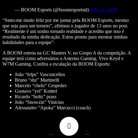
— BOOM Esports (@boomesportsid)
July 21, 2020
“Sinto-me muito feliz por me juntar pela BOOM Esports, mesmo
que seja para um torneio”, afirmou o jogador de 13 anos no post.
“Realmente é um sonho tornado realidade e acredito que isso é
resultado da minha dedicação. Estou pronto para mostrar minhas
habilidades para a equipe”.
A BOOM estreia na GC Masters V, no Grupo A da competição. A
equipe terá como adversários a Asterius Gaming, Vivo Keyd e
W7M Gaming. Confira a escalação da BOOM Esports:
João “felps” Vasconcellos
Bruno “shz” Martinelli
Marcelo “chelo” Cespedes
Gustavo “yel” Knittel
Ricardo “boltz” prass
João “Snowzin” Vinicius
Alessandro “Apoka” Marcucci (coach)
0