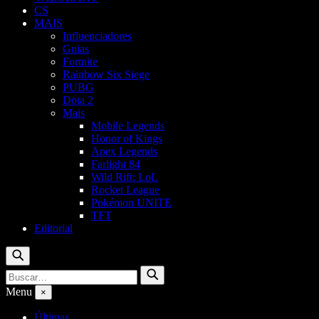
CS
MAIS
Influenciadores
Guias
Fortnite
Rainbow Six Siege
PUBG
Dota 2
Mais
Mobile Legends
Honor of Kings
Apex Legends
Farlight 84
Wild Rift: LoL
Rocket League
Pokémon UNITE
TFT
Editorial
Buscar
Buscar
Buscar
por:
Menu
×
Últimas