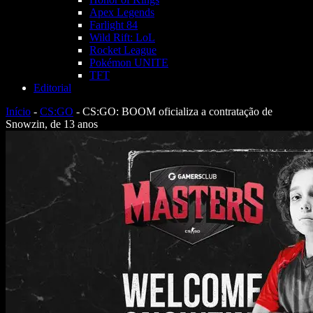
Apex Legends
Farlight 84
Wild Rift: LoL
Rocket League
Pokémon UNITE
TFT
Editorial
Início
-
CS:GO
-
CS:GO: BOOM oficializa a contratação de
Snowzin, de 13 anos