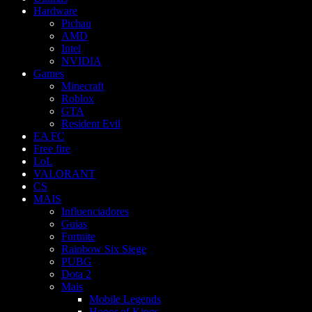
Hardware
Pichau
AMD
Intel
NVIDIA
Games
Minecraft
Roblox
GTA
Resident Evil
EA FC
Free fire
LoL
VALORANT
CS
MAIS
Influenciadores
Guias
Fortnite
Rainbow Six Siege
PUBG
Dota 2
Mais
Mobile Legends
Honor of Kings