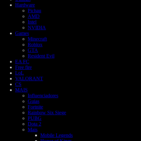
Hardware
Pichau
AMD
Intel
NVIDIA
Games
Minecraft
Roblox
GTA
Resident Evil
EA FC
Free fire
LoL
VALORANT
CS
MAIS
Influenciadores
Guias
Fortnite
Rainbow Six Siege
PUBG
Dota 2
Mais
Mobile Legends
Honor of Kings