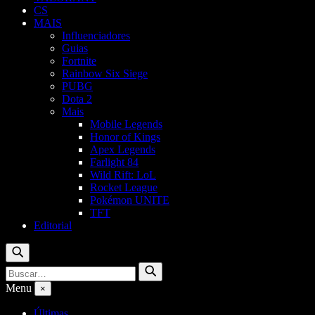
CS
MAIS
Influenciadores
Guias
Fortnite
Rainbow Six Siege
PUBG
Dota 2
Mais
Mobile Legends
Honor of Kings
Apex Legends
Farlight 84
Wild Rift: LoL
Rocket League
Pokémon UNITE
TFT
Editorial
Buscar
Buscar
Buscar
por:
Menu
×
Últimas