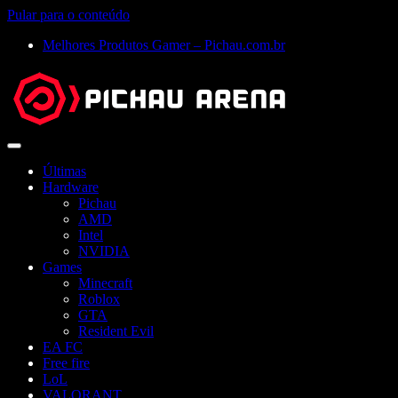
Pular para o conteúdo
Melhores Produtos Gamer – Pichau.com.br
Abrir
menu
Últimas
Hardware
Pichau
AMD
Intel
NVIDIA
Games
Minecraft
Roblox
GTA
Resident Evil
EA FC
Free fire
LoL
VALORANT