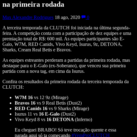
na primeira rodada
Max Alexandre Rodrigues
18 ago, 2020
0
A terceira temporada da CLUTCH foi iniciada na última segunda-
feira. A competição conta com a participação de dez equipes e uma
premiação total de R$: 600 mil. As equipes participantes são E-
Galo, W7M, RED Canids, Vivo Keyd, Isurus, 9z, DETONA,
Sharks, Cream Real Betis e Bravos.
As equipes estreantes perderam a partidas da primeira rodada, mas
destaque para o E-Galo (ex-Soberano), que venceu sua primeira
partida com a nova tag, em cima da Isurus.
Confira os resultados da primeira rodada da terceira temporada da
CLUTCH:
W7M 16
vs 12 9z (Mirage)
Bravos 16
vs 9 Real Betis (Dust2)
RED Canids 16
vs 9 Sharks (Mirage)
Isurus 11 vs
16 E-Galo
(Dust2)
Vivo Keyd 8 vs
16 DETONA
(Inferno)
Eu cheguei BRABO! Só teve trocação quente e essa
parada aqui só ta começando
#VemProCLUTCH