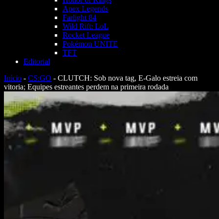
Apex Legends
Farlight 84
Wild Rift: LoL
Rocket League
Pokémon UNITE
TFT
Editorial
Início
-
CS:GO
-
CLUTCH: Sob nova tag, E-Galo estreia com
vitoria; Equipes estreantes perdem na primeira rodada