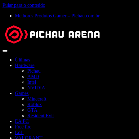
Pular para o conteúdo
Melhores Produtos Gamer – Pichau.com.br
Abrir
menu
Últimas
Hardware
Pichau
AMD
Intel
NVIDIA
Games
Minecraft
Roblox
GTA
Resident Evil
EA FC
Free fire
LoL
VALORANT