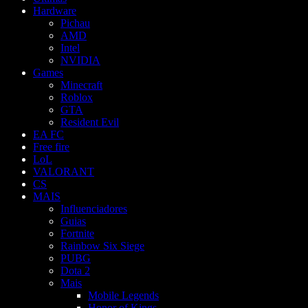
Hardware
Pichau
AMD
Intel
NVIDIA
Games
Minecraft
Roblox
GTA
Resident Evil
EA FC
Free fire
LoL
VALORANT
CS
MAIS
Influenciadores
Guias
Fortnite
Rainbow Six Siege
PUBG
Dota 2
Mais
Mobile Legends
Honor of Kings