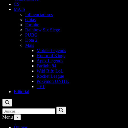
CS
MAIS
Influenciadores
Guias
Fortnite
Rainbow Six Siege
PUBG
Dota 2
Mais
Mobile Legends
Honor of Kings
Apex Legends
Farlight 84
Wild Rift: LoL
Rocket League
Pokémon UNITE
TFT
Editorial
Buscar
Buscar
Buscar
por:
Menu
×
Últimas