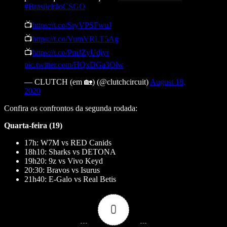
#BrasileirãoCSGO
📺
https://t.co/SryVPSFwuJ
📺
https://t.co/VumVRLT5Ag
📺
https://t.co/PmJZyUdjyr
pic.twitter.com/HQxDGa3Olw
— CLUTCH (em 🏡) (@clutchcircuit)
August 18,
2020
Confira os confrontos da segunda rodada:
Quarta-feira (19)
17h: W7M vs RED Canids
18h10: Sharks vs DETONA
19h20: 9z vs Vivo Keyd
20:30: Bravos vs Isurus
21h40: E-Galo vs Real Betis
0