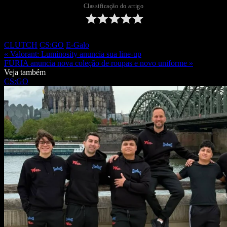
Classificação do artigo
CLUTCH
CS:GO
E-Galo
« Valorant: Luminosity anuncia sua line-up
FURIA anuncia nova coleção de roupas e novo uniforme »
Veja também
CS:GO