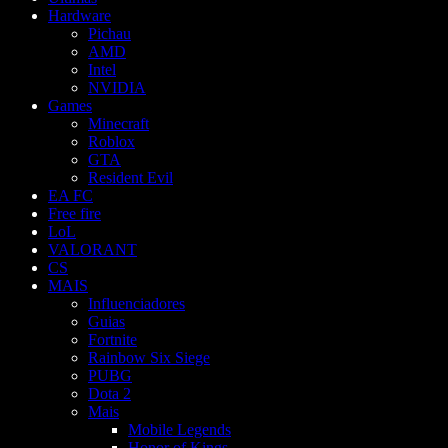
Hardware
Pichau
AMD
Intel
NVIDIA
Games
Minecraft
Roblox
GTA
Resident Evil
EA FC
Free fire
LoL
VALORANT
CS
MAIS
Influenciadores
Guias
Fortnite
Rainbow Six Siege
PUBG
Dota 2
Mais
Mobile Legends
Honor of Kings