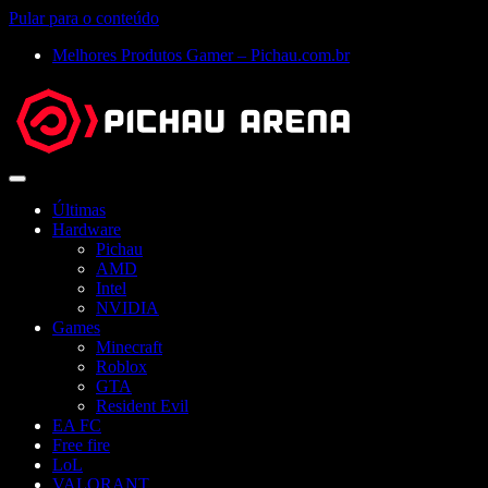
Pular para o conteúdo
Melhores Produtos Gamer – Pichau.com.br
Abrir
menu
Últimas
Hardware
Pichau
AMD
Intel
NVIDIA
Games
Minecraft
Roblox
GTA
Resident Evil
EA FC
Free fire
LoL
VALORANT