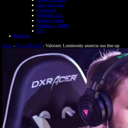
Apex Legends
Farlight 84
Wild Rift: LoL
Rocket League
Pokémon UNITE
TFT
Editorial
Início
-
VALORANT
-
Valorant: Luminosity anuncia sua line-up