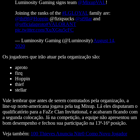
Luminosity Gaming signs team
@MixupVAL
!
Joining the ranks of the
#LGLOYAL
family are:
@thi9f
@Hoppin
@fiziqsucks
@st9llar
and
@officialaproto
#VALORANT
pic.twitter.com/XuXGtu5cFC
— Luminosity Gaming (@Luminosity)
August 14,
2020
Os jogadores que irão atuar pela organização são:
aproto
fizq
Hoppin
thief
stellar
Vale lembrar que antes de serem contratados pela organização, a
line-up norte-americana jogava pela tag Mixup. Lá eles disputaram o
qualificatório para a FaZe Clan Invitational, e acabaram ficando com
a segunda colocação. Já na competição, a equipe não apresentou um
bom desempenho e fechou sua participação na 13ª-16ª posição.
Veja também:
100 Thieves Anuncia Nitr0 Como Novo Jogador