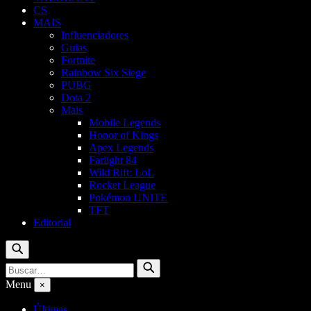
CS
MAIS
Influenciadores
Guias
Fortnite
Rainbow Six Siege
PUBG
Dota 2
Mais
Mobile Legends
Honor of Kings
Apex Legends
Farlight 84
Wild Rift: LoL
Rocket League
Pokémon UNITE
TFT
Editorial
Buscar
Buscar
Buscar
por:
Menu
×
Últimas