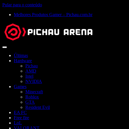
Pular para o conteúdo
Melhores Produtos Gamer – Pichau.com.br
Abrir
menu
Últimas
Hardware
Pichau
AMD
Intel
NVIDIA
Games
Minecraft
Roblox
GTA
Resident Evil
EA FC
Free fire
LoL
VALORANT