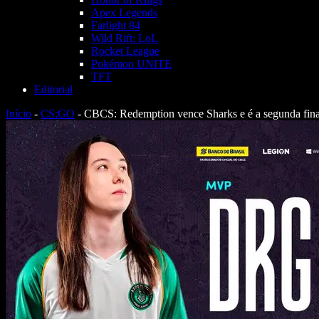
Apex Legends
Farlight 84
Wild Rift: LoL
Rocket League
Pokémon UNITE
TFT
Editorial
Início
-
CS:GO
-
CBCS: Redemption vence Sharks e é a segunda final