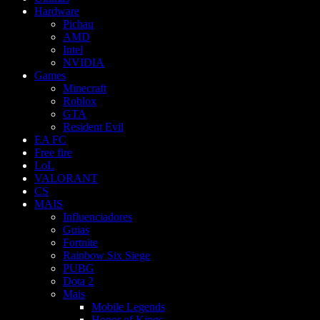
Hardware
Pichau
AMD
Intel
NVIDIA
Games
Minecraft
Roblox
GTA
Resident Evil
EA FC
Free fire
LoL
VALORANT
CS
MAIS
Influenciadores
Guias
Fortnite
Rainbow Six Siege
PUBG
Dota 2
Mais
Mobile Legends
Honor of Kings