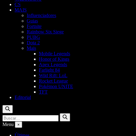
CS
MAIS
Influenciadores
Guias
Fortnite
Rainbow Six Siege
PUBG
Dota 2
Mais
Mobile Legends
Honor of Kings
Apex Legends
Farlight 84
Wild Rift: LoL
Rocket League
Pokémon UNITE
TFT
Editorial
Buscar
Buscar
Buscar
por:
Menu
×
Últimas