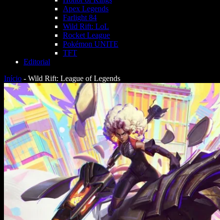
Apex Legends
Farlight 84
Wild Rift: LoL
Rocket League
Pokémon UNITE
TFT
Editorial
Início
-
Wild Rift: League of Legends