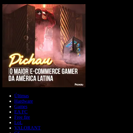
Últimas
Hardware
Games
EA FC
Free fire
LoL
VALORANT