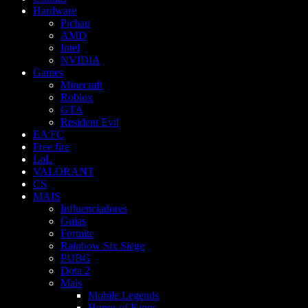
Hardware
Pichau
AMD
Intel
NVIDIA
Games
Minecraft
Roblox
GTA
Resident Evil
EA FC
Free fire
LoL
VALORANT
CS
MAIS
Influenciadores
Guias
Fortnite
Rainbow Six Siege
PUBG
Dota 2
Mais
Mobile Legends
Honor of Kings