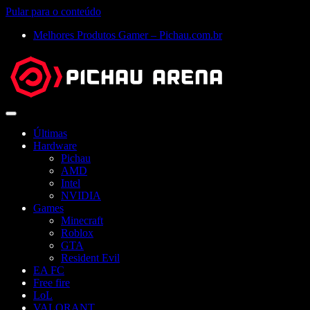
Pular para o conteúdo
Melhores Produtos Gamer – Pichau.com.br
Abrir
menu
Últimas
Hardware
Pichau
AMD
Intel
NVIDIA
Games
Minecraft
Roblox
GTA
Resident Evil
EA FC
Free fire
LoL
VALORANT