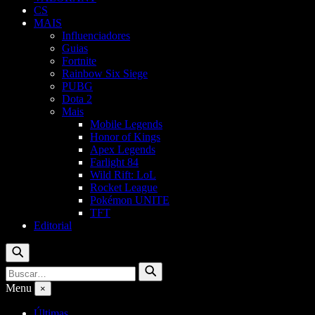
CS
MAIS
Influenciadores
Guias
Fortnite
Rainbow Six Siege
PUBG
Dota 2
Mais
Mobile Legends
Honor of Kings
Apex Legends
Farlight 84
Wild Rift: LoL
Rocket League
Pokémon UNITE
TFT
Editorial
Buscar
Buscar
Buscar
por:
Menu
×
Últimas