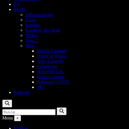
CS
MAIS
Influenciadores
Guias
Fortnite
Rainbow Six Siege
PUBG
Dota 2
Mais
Mobile Legends
Honor of Kings
Apex Legends
Farlight 84
Wild Rift: LoL
Rocket League
Pokémon UNITE
TFT
Editorial
Buscar
Buscar
Buscar
por:
Menu
×
Últimas