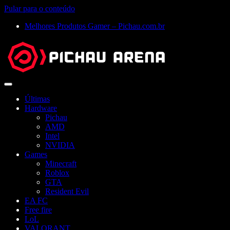
Pular para o conteúdo
Melhores Produtos Gamer – Pichau.com.br
Abrir
menu
Últimas
Hardware
Pichau
AMD
Intel
NVIDIA
Games
Minecraft
Roblox
GTA
Resident Evil
EA FC
Free fire
LoL
VALORANT