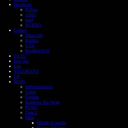
Hardware
Pichau
AMD
Intel
NVIDIA
Games
Minecraft
Roblox
GTA
Resident Evil
EA FC
Free fire
LoL
VALORANT
CS
MAIS
Influenciadores
Guias
Fortnite
Rainbow Six Siege
PUBG
Dota 2
Mais
Mobile Legends
Honor of Kings