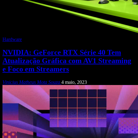
Hardware
NVIDIA: GeForce RTX Série 40 Tem
Atualização Gráfica com AV1 Streaming
e Foco em Streamers
Vinicius Matheus Mota Souza
4 maio, 2023