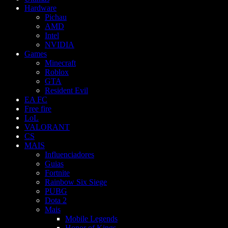
Hardware
Pichau
AMD
Intel
NVIDIA
Games
Minecraft
Roblox
GTA
Resident Evil
EA FC
Free fire
LoL
VALORANT
CS
MAIS
Influenciadores
Guias
Fortnite
Rainbow Six Siege
PUBG
Dota 2
Mais
Mobile Legends
Honor of Kings