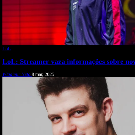
LoL
LoL: Streamer vaza informações sobre no
Wladimir Neto
8 mar, 2025