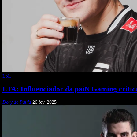
LoL
LTA: Influenciador da paiN Gaming critica
Dory de Paula
26 fev, 2025