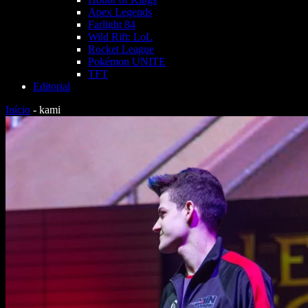
Apex Legends
Farlight 84
Wild Rift: LoL
Rocket League
Pokémon UNITE
TFT
Editorial
Início
-
kami