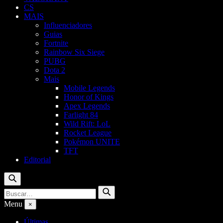
CS
MAIS
Influenciadores
Guias
Fortnite
Rainbow Six Siege
PUBG
Dota 2
Mais
Mobile Legends
Honor of Kings
Apex Legends
Farlight 84
Wild Rift: LoL
Rocket League
Pokémon UNITE
TFT
Editorial
Buscar
Buscar
Buscar
por:
Menu
×
Últimas