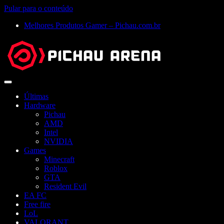
Pular para o conteúdo
Melhores Produtos Gamer – Pichau.com.br
Abrir
menu
Últimas
Hardware
Pichau
AMD
Intel
NVIDIA
Games
Minecraft
Roblox
GTA
Resident Evil
EA FC
Free fire
LoL
VALORANT