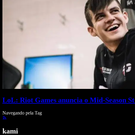
LoL: Riot Games anuncia o Mid-Season S
Navegando pela Tag
kami