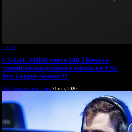
CS:GO
CS:GO: MIBR vence 100 Thieves e
conquista sua primeira vítoria na ESL
Pro League Season 11
Max Alexandre Rodrigues
31 mar, 2020