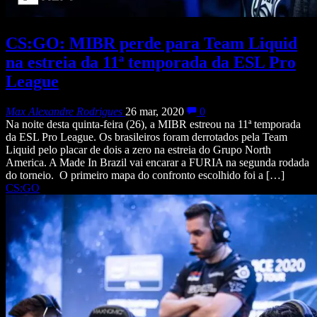
CS:GO: MIBR perde para Team Liquid
na estreia da 11ª temporada da ESL Pro
League
Max Alexandre Rodrigues
26 mar, 2020
0
Na noite desta quinta-feira (26), a MIBR estreou na 11ª temporada
da ESL Pro League. Os brasileiros foram derrotados pela Team
Liquid pelo placar de dois a zero na estreia do Grupo North
America. A Made In Brazil vai encarar a FURIA na segunda rodada
do torneio. O primeiro mapa do confronto escolhido foi a […]
CS:GO