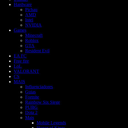
Hardware
Pichau
AMD
Intel
NVIDIA
Games
Minecraft
Roblox
GTA
Resident Evil
EA FC
Free fire
LoL
VALORANT
CS
MAIS
Influenciadores
Guias
Fortnite
Rainbow Six Siege
PUBG
Dota 2
Mais
Mobile Legends
Honor of Kings