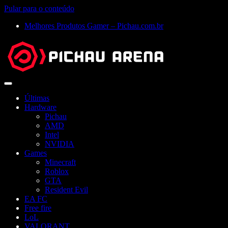
Pular para o conteúdo
Melhores Produtos Gamer – Pichau.com.br
Abrir
menu
Últimas
Hardware
Pichau
AMD
Intel
NVIDIA
Games
Minecraft
Roblox
GTA
Resident Evil
EA FC
Free fire
LoL
VALORANT