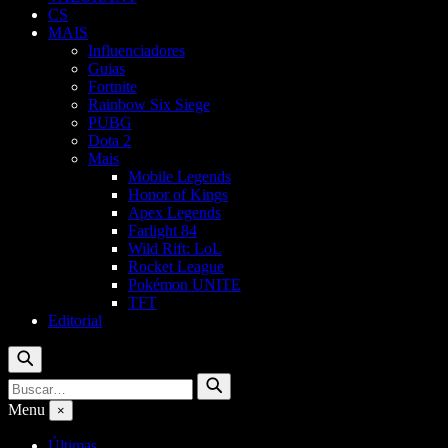
CS
MAIS
Influenciadores
Guias
Fortnite
Rainbow Six Siege
PUBG
Dota 2
Mais
Mobile Legends
Honor of Kings
Apex Legends
Farlight 84
Wild Rift: LoL
Rocket League
Pokémon UNITE
TFT
Editorial
Buscar
Buscar
Buscar
por:
Menu
×
Últimas