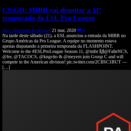
CS:GO: MIBR vai disputar a 11ª
temporada da ESL Pro League
Max Alexandre Rodrigues
21 mar, 2020
0
Na tarde deste sábado (21), a ESL anunciou a entrada da MIBR no
Grupo Américas da Pro League. A equipe no momento estava
apenas disputando a primeira temporada da FLASHPOINT.
Welcome to the #ESLProLeague Season 11, @mibr 🙌@FalleNCS,
@fer, @TACOCS, @kngvito & @meyern join Group C and will
compete in the American division! pic.twitter.com/2CIlSC1BUT —
[…]