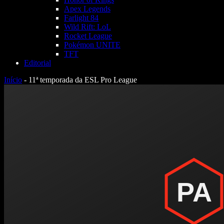
Apex Legends
Farlight 84
Wild Rift: LoL
Rocket League
Pokémon UNITE
TFT
Editorial
Início
-
11ª temporada da ESL Pro League