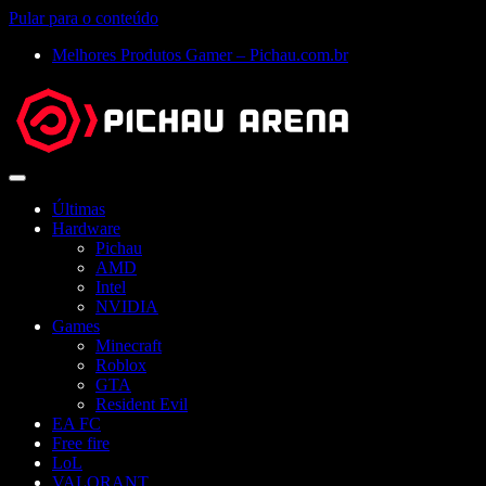
Pular para o conteúdo
Melhores Produtos Gamer – Pichau.com.br
Abrir
menu
Últimas
Hardware
Pichau
AMD
Intel
NVIDIA
Games
Minecraft
Roblox
GTA
Resident Evil
EA FC
Free fire
LoL
VALORANT