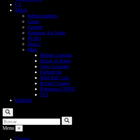
CS
MAIS
Influenciadores
Guias
Fortnite
Rainbow Six Siege
PUBG
Dota 2
Mais
Mobile Legends
Honor of Kings
Apex Legends
Farlight 84
Wild Rift: LoL
Rocket League
Pokémon UNITE
TFT
Editorial
Buscar
Buscar
Buscar
por:
Menu
×
Últimas