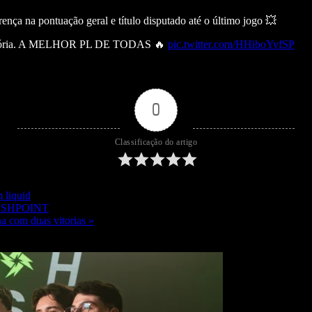
ença na pontuação geral e título disputado até o último jogo 💥
memória. A MELHOR PL DE TODAS 🔥
pic.twitter.com/HHiboYvfSP
0
Classificação do artigo
 liquid
FLASHPOINT
a com duas vitorias »