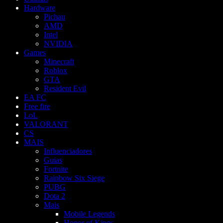
Hardware
Pichau
AMD
Intel
NVIDIA
Games
Minecraft
Roblox
GTA
Resident Evil
EA FC
Free fire
LoL
VALORANT
CS
MAIS
Influenciadores
Guias
Fortnite
Rainbow Six Siege
PUBG
Dota 2
Mais
Mobile Legends
Honor of Kings