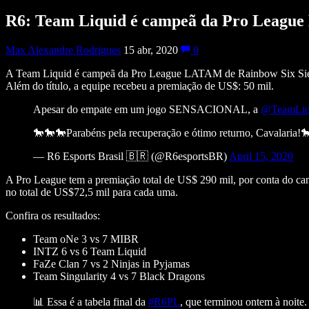
R6: Team Liquid é campeã da Pro Leag
Max Alexandre Rodrigues
15 abr, 2020
0
A Team Liquid é campeã da Pro League LATAM de Rainbow Six Siege. 
Além do título, a equipe recebeu a premiação de US$: 50 mil.
Apesar do empate em um jogo SENSACIONAL, a
@TeamLi
🐎🐎🐎Parabéns pela recuperação e ótimo returno, Cavalaria!
— R6 Esports Brasil 🇧🇷 (@R6esportsBR)
April 15, 2020
A Pro League tem a premiação total de US$ 290 mil, por conta do canc
no total de US$72,5 mil para cada uma.
Confira os resultados:
Team oNe 3 vs 7 MIBR
INTZ 6 vs 6 Team Liquid
FaZe Clan 7 vs 2 Ninjas in Pyjamas
Team Singularity 4 vs 7 Black Dragons
📊 Essa é a tabela final da
#R6PL
, que terminou ontem à noite.