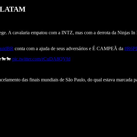
ue LATAM
A cavalaria empatou com a INTZ, mas com a derrota da Ninjas In Pyj
quidBR
conta com a ajuda de seus adversários e É CAMPEÃ da
#R6P
🐎🐎🐎
pic.twitter.com/rCuDA8QVfd
elamento das finais mundiais de São Paulo, do qual estava marcada par