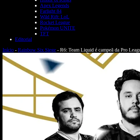
Apex Legends
Farlight 84
Wild Rift: LoL
Rocket League
Pokémon UNITE
TFT
Editorial
Início
-
Rainbow Six Siege
-
R6: Team Liquid é campeã da Pro Le