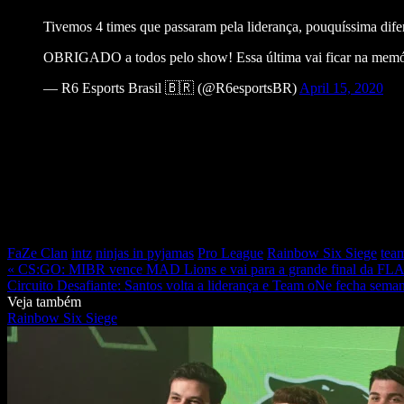
Tivemos 4 times que passaram pela liderança, pouquíssima difer
OBRIGADO a todos pelo show! Essa última vai ficar na 
— R6 Esports Brasil 🇧🇷 (@R6esportsBR)
April 15, 2020
FaZe Clan
intz
ninjas in pyjamas
Pro League
Rainbow Six Siege
team
« CS:GO: MIBR vence MAD Lions e vai para a grande final da 
Circuito Desafiante: Santos volta a liderança e Team oNe fecha seman
Veja também
Rainbow Six Siege