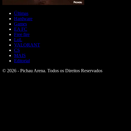
Últimas
Hardware
Games
EA FC
Free fire
LoL
VALORANT
CS
MAIS
Editorial
© 2026 - Pichau Arena. Todos os Direitos Reservados