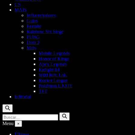
CS
MAIS
Influenciadores
Guias
Fortnite
Rainbow Six Siege
PUBG
Dota 2
Mais
Mobile Legends
Honor of Kings
Apex Legends
Farlight 84
Wild Rift: LoL
Rocket League
Pokémon UNITE
TFT
Editorial
Buscar
Buscar
Buscar
por:
Menu
×
Últimas