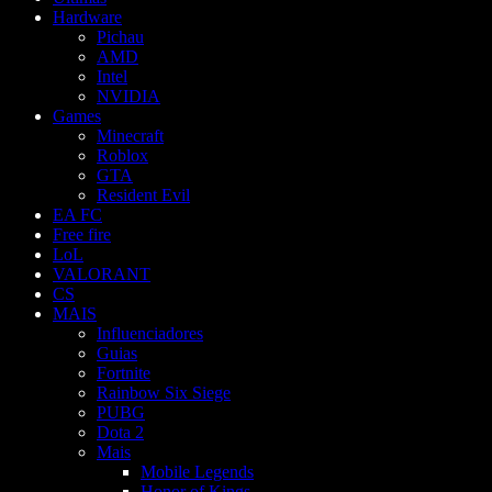
Hardware
Pichau
AMD
Intel
NVIDIA
Games
Minecraft
Roblox
GTA
Resident Evil
EA FC
Free fire
LoL
VALORANT
CS
MAIS
Influenciadores
Guias
Fortnite
Rainbow Six Siege
PUBG
Dota 2
Mais
Mobile Legends
Honor of Kings