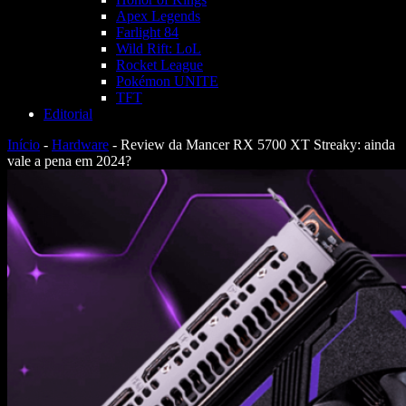
Apex Legends
Farlight 84
Wild Rift: LoL
Rocket League
Pokémon UNITE
TFT
Editorial
Início
-
Hardware
-
Review da Mancer RX 5700 XT Streaky: ainda
vale a pena em 2024?