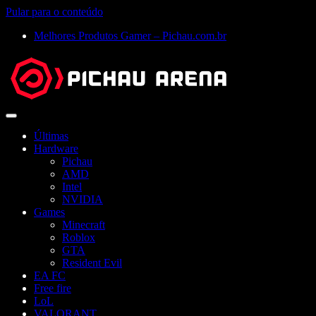
Pular para o conteúdo
Melhores Produtos Gamer – Pichau.com.br
Abrir
menu
Últimas
Hardware
Pichau
AMD
Intel
NVIDIA
Games
Minecraft
Roblox
GTA
Resident Evil
EA FC
Free fire
LoL
VALORANT