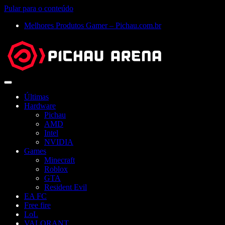
Pular para o conteúdo
Melhores Produtos Gamer – Pichau.com.br
Abrir
menu
Últimas
Hardware
Pichau
AMD
Intel
NVIDIA
Games
Minecraft
Roblox
GTA
Resident Evil
EA FC
Free fire
LoL
VALORANT