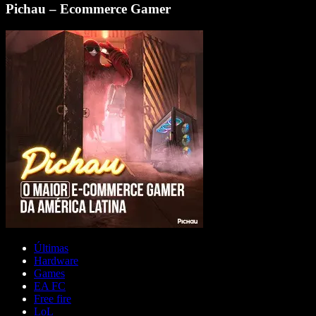
Pichau – Ecommerce Gamer
Últimas
Hardware
Games
EA FC
Free fire
LoL