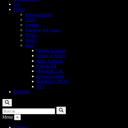
CS
MAIS
Influenciadores
Guias
Fortnite
Rainbow Six Siege
PUBG
Dota 2
Mais
Mobile Legends
Honor of Kings
Apex Legends
Farlight 84
Wild Rift: LoL
Rocket League
Pokémon UNITE
TFT
Editorial
Buscar
Buscar
Buscar
por:
Menu
×
Últimas