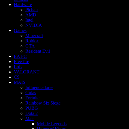
Hardware
Pichau
AMD
Intel
NVIDIA
Games
Minecraft
Roblox
GTA
Resident Evil
EA FC
Free fire
LoL
VALORANT
CS
MAIS
Influenciadores
Guias
Fortnite
Rainbow Six Siege
PUBG
Dota 2
Mais
Mobile Legends
Honor of Kings