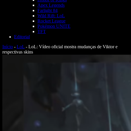
Apex Legends
Farlight 84
Wild Rift: LoL
Rocket League
Pokémon UNITE
TFT
Editorial
Início
-
LoL
-
LoL: Vídeo oficial mostra mudanças de Viktor e
respectivas skins