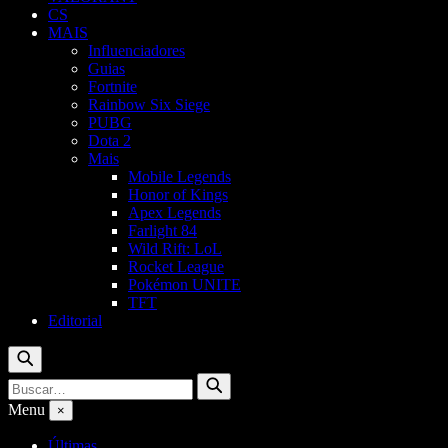
CS
MAIS
Influenciadores
Guias
Fortnite
Rainbow Six Siege
PUBG
Dota 2
Mais
Mobile Legends
Honor of Kings
Apex Legends
Farlight 84
Wild Rift: LoL
Rocket League
Pokémon UNITE
TFT
Editorial
Buscar
Buscar
Buscar
por:
Menu
×
Últimas