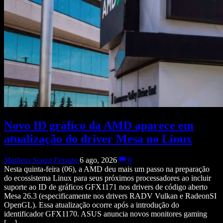
Novo ID gráfico da AMD aparece em
atualização do driver Mesa no Linux
Matheus Souza Peixoto
6 ago, 2026
0
Nesta quinta-feira (06), a AMD deu mais um passo na preparação
do ecossistema Linux para seus próximos processadores ao incluir
suporte ao ID de gráficos GFX1171 nos drivers de código aberto
Mesa 26.3 (especificamente nos drivers RADV Vulkan e RadeonSI
OpenGL). Essa atualização ocorre após a introdução do
identificador GFX1170. ASUS anuncia novos monitores gaming
[…]