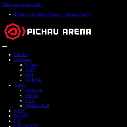
Pular para o conteúdo
Melhores Produtos Gamer – Pichau.com.br
Abrir
menu
Últimas
Hardware
Pichau
AMD
Intel
NVIDIA
Games
Minecraft
Roblox
GTA
Resident Evil
EA FC
Free fire
LoL
VALORANT