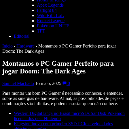
Apex Legends
Farlight 84
Wild Rift: LoL
Rocket League
Pokémon UNITE
TFT
Editorial
Início
-
Hardware
-
Montamos o PC Gamer Perfeito para jogar
Doom: The Dark Ages
Montamos o PC Gamer Perfeito para
jogar Doom: The Dark Ages
Samuel Machado
16 maio, 2025
0
Para montar um bom PC Gamer é necessário conhecer, e entender,
sobre as sinergias de hardware. Afinal, as possibilidades de peças e
combinações são infinitas, e podem assustar quem não conhece.
Western Digital lança no Brasil microSDs SanDisk Pokémon
licenciados pela Nintendo
Kingston inova com primeiro SSD PCIe e velocidades
altíssimas, confira