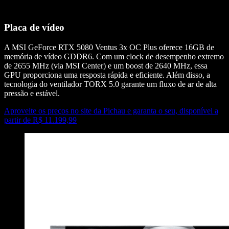
Placa de vídeo
A MSI GeForce RTX 5080 Ventus 3x OC Plus oferece 16GB de
memória de vídeo GDDR6. Com um clock de desempenho extremo
de 2655 MHz (via MSI Center) e um boost de 2640 MHz, essa
GPU proporciona uma resposta rápida e eficiente. Além disso, a
tecnologia do ventilador TORX 5.0 garante um fluxo de ar de alta
pressão e estável.
Aproveite os preços no site da Pichau e garanta o seu, disponível a
partir de R$ 11.199,99