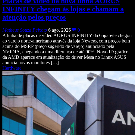
Placas de vídeo da nova linha AORUS
INFINITY chegam às lojas e chamam a
atenção pelos preços
Matheus Souza Peixoto
6 ago, 2026
0
A linha de placas de vídeo AORUS INFINITY da Gigabyte chegou
ao varejo norte-americano através da loja Newegg com preços bem
acima do MSRP (preço sugerido de varejo) anunciado pela
NVIDIA, chegando a uma diferença de até 90%. Novo ID gráfico
da AMD aparece em atualização do driver Mesa no Linux ASUS
anuncia novos monitores […]
Hardware