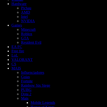
Hardware
Pichau
AMD
Intel
NVIDIA
Games
Minecraft
Roblox
GTA
Resident Evil
EA FC
Free fire
LoL
VALORANT
CS
MAIS
Influenciadores
Guias
Fortnite
Rainbow Six Siege
PUBG
Dota 2
Mais
Mobile Legends
Honor of Kings