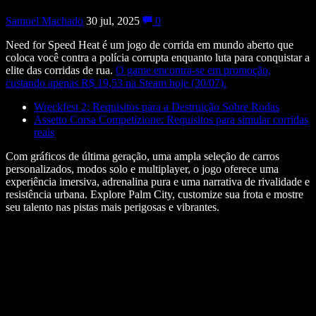
Samuel Machado
30 jul, 2025
0
Need for Speed Heat é um jogo de corrida em mundo aberto que
coloca você contra a polícia corrupta enquanto luta para conquistar a
elite das corridas de rua.
O game encontra-se em promoção,
custando apenas R$ 19,53 na Steam hoje (30/07).
Wreckfest 2: Requisitos para a Destruição Sobre Rodas
Assetto Corsa Competizione: Requisitos para simular corridas
reais
Com gráficos de última geração, uma ampla seleção de carros
personalizados, modos solo e multiplayer, o jogo oferece uma
experiência imersiva, adrenalina pura e uma narrativa de rivalidade e
resistência urbana. Explore Palm City, customize sua frota e mostre
seu talento nas pistas mais perigosas e vibrantes.