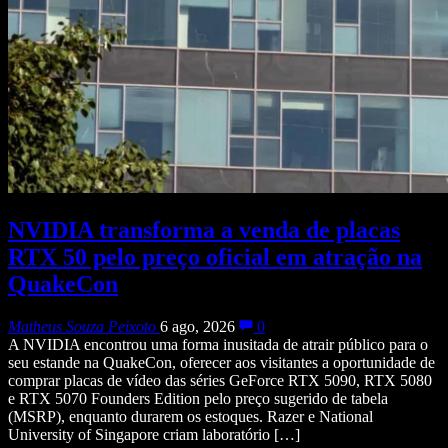
NVIDIA transforma a venda de placas
RTX 50 pelo preço oficial em atração na
QuakeCon
Matheus Souza Peixoto
6 ago, 2026
0
A NVIDIA encontrou uma forma inusitada de atrair público para o
seu estande na QuakeCon, oferecer aos visitantes a oportunidade de
comprar placas de vídeo das séries GeForce RTX 5090, RTX 5080
e RTX 5070 Founders Edition pelo preço sugerido de tabela
(MSRP), enquanto durarem os estoques. Razer e National
University of Singapore criam laboratório […]