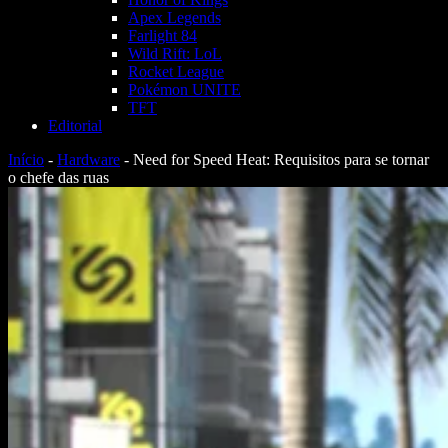
Apex Legends
Farlight 84
Wild Rift: LoL
Rocket League
Pokémon UNITE
TFT
Editorial
Início
-
Hardware
-
Need for Speed Heat: Requisitos para se tornar
o chefe das ruas