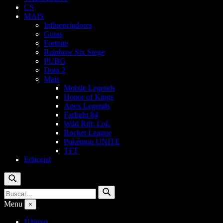
CS
MAIS
Influenciadores
Guias
Fortnite
Rainbow Six Siege
PUBG
Dota 2
Mais
Mobile Legends
Honor of Kings
Apex Legends
Farlight 84
Wild Rift: LoL
Rocket League
Pokémon UNITE
TFT
Editorial
Buscar
Buscar
Buscar
por:
Menu
×
Últimas