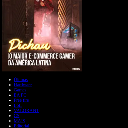
Últimas
Hardware
Games
EA FC
Free fire
LoL
VALORANT
CS
MAIS
Editorial