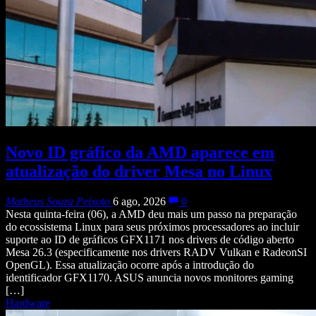
Novo ID gráfico da AMD aparece em
atualização do driver Mesa no Linux
Matheus Souza Peixoto
6 ago, 2026
0
Nesta quinta-feira (06), a AMD deu mais um passo na preparação
do ecossistema Linux para seus próximos processadores ao incluir
suporte ao ID de gráficos GFX1171 nos drivers de código aberto
Mesa 26.3 (especificamente nos drivers RADV Vulkan e RadeonSI
OpenGL). Essa atualização ocorre após a introdução do
identificador GFX1170. ASUS anuncia novos monitores gaming
[…]
Hardware