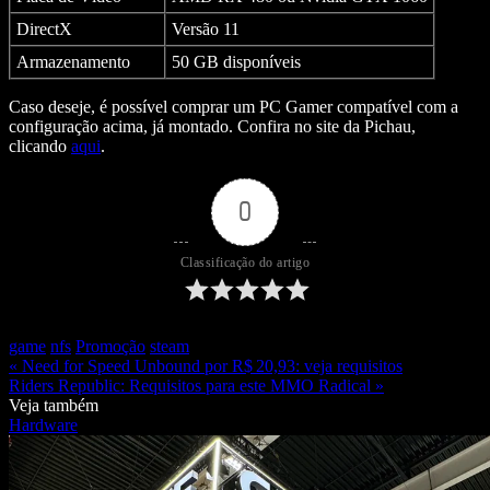
DirectX
Versão 11
Armazenamento
50 GB disponíveis
Caso deseje, é possível comprar um PC Gamer compatível com a
configuração acima, já montado. Confira no site da Pichau,
clicando
aqui
.
0
Classificação do artigo
game
nfs
Promoção
steam
« Need for Speed Unbound por R$ 20,93: veja requisitos
Riders Republic: Requisitos para este MMO Radical »
Veja também
Hardware