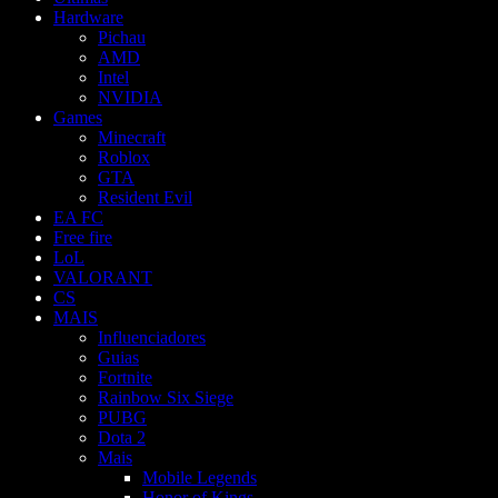
Hardware
Pichau
AMD
Intel
NVIDIA
Games
Minecraft
Roblox
GTA
Resident Evil
EA FC
Free fire
LoL
VALORANT
CS
MAIS
Influenciadores
Guias
Fortnite
Rainbow Six Siege
PUBG
Dota 2
Mais
Mobile Legends
Honor of Kings