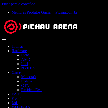
Pular para o conteúdo
Melhores Produtos Gamer – Pichau.com.br
Abrir
menu
Últimas
Hardware
Pichau
AMD
Intel
NVIDIA
Games
Minecraft
Roblox
GTA
Resident Evil
EA FC
Free fire
LoL
VALORANT