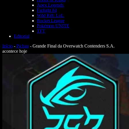
Apex Legends
Farlight 84
Wild Rift: LoL
Rocket League
Pokémon UNITE
TFT
Editorial
Início
-
Pichau
-
Grande Final da Overwatch Contenders S.A.
acontece hoje