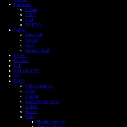
Hardware
Pichau
AMD
Intel
NVIDIA
Games
Minecraft
Roblox
GTA
Resident Evil
EA FC
Free fire
LoL
VALORANT
CS
MAIS
Influenciadores
Guias
Fortnite
Rainbow Six Siege
PUBG
Dota 2
Mais
Mobile Legends
Honor of Kings