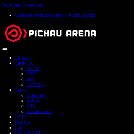
Pular para o conteúdo
Melhores Produtos Gamer – Pichau.com.br
Abrir
menu
Últimas
Hardware
Pichau
AMD
Intel
NVIDIA
Games
Minecraft
Roblox
GTA
Resident Evil
EA FC
Free fire
LoL
VALORANT