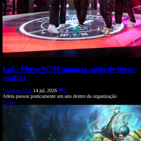
LoL: Fluxo W7M anuncia saída de jogar;
confira
Wladimir Neto
14 jul, 2026
0
Atleta passou praticamente um ano dentro da organização
Pichau