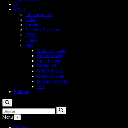
CS
MAIS
Influenciadores
Guias
Fortnite
Rainbow Six Siege
PUBG
Dota 2
Mais
Mobile Legends
Honor of Kings
Apex Legends
Farlight 84
Wild Rift: LoL
Rocket League
Pokémon UNITE
TFT
Editorial
Buscar
Buscar
Buscar
por:
Menu
×
Últimas