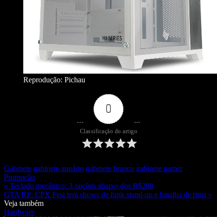
Reprodução: Pichau
0
Classificação do artigo
Gabinete
gabinete aquário
gabinete branco
gabinete gamer
Promoção
« Teclado mecânico: 3 opções abaixo dos R$200
GTA RP: CPX Fest terá shows de funk stand-up e batalha de rima »
Veja também
Hardware