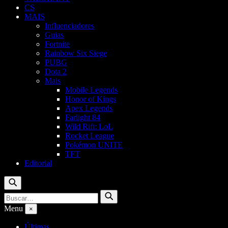
CS
MAIS
Influenciadores
Guias
Fortnite
Rainbow Six Siege
PUBG
Dota 2
Mais
Mobile Legends
Honor of Kings
Apex Legends
Farlight 84
Wild Rift: LoL
Rocket League
Pokémon UNITE
TFT
Editorial
Buscar
Buscar
Buscar
por:
Menu
×
Últimas