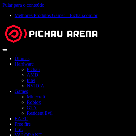
Pular para o conteúdo
Melhores Produtos Gamer – Pichau.com.br
Abrir
menu
Últimas
Hardware
Pichau
AMD
Intel
NVIDIA
Games
Minecraft
Roblox
GTA
Resident Evil
EA FC
Free fire
LoL
VALORANT