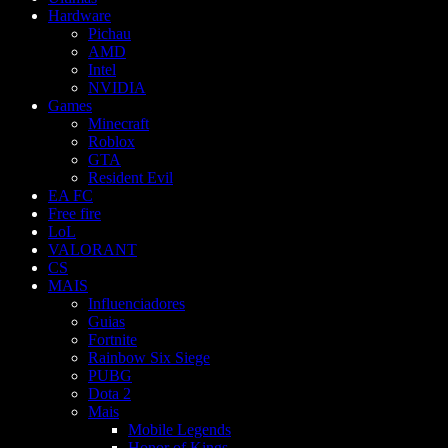
Hardware
Pichau
AMD
Intel
NVIDIA
Games
Minecraft
Roblox
GTA
Resident Evil
EA FC
Free fire
LoL
VALORANT
CS
MAIS
Influenciadores
Guias
Fortnite
Rainbow Six Siege
PUBG
Dota 2
Mais
Mobile Legends
Honor of Kings