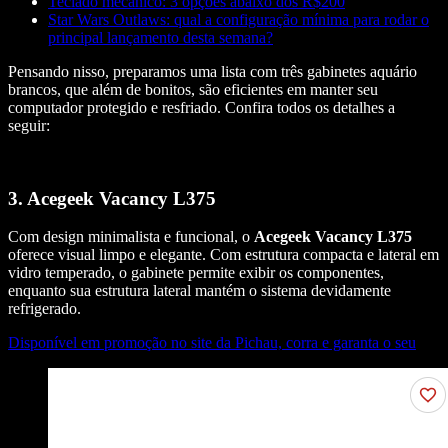
Teclado mecânico: 3 opções abaixo dos R$200
Star Wars Outlaws: qual a configuração mínima para rodar o
principal lançamento desta semana?
Pensando nisso, preparamos uma lista com três gabinetes aquário
brancos, que além de bonitos, são eficientes em manter seu
computador protegido e resfriado. Confira todos os detalhes a
seguir:
3. Acegeek Vacancy L375
Com design minimalista e funcional, o
Acegeek Vacancy L375
oferece visual limpo e elegante. Com estrutura compacta e lateral em
vidro temperado, o gabinete permite exibir os componentes,
enquanto sua estrutura lateral mantém o sistema devidamente
refrigerado.
Disponível em promoção no site da Pichau, corra e garanta o seu