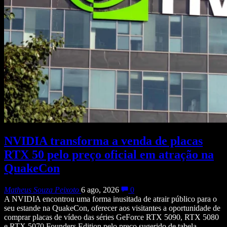
NVIDIA transforma a venda de placas
RTX 50 pelo preço oficial em atração na
QuakeCon
Matheus Souza Peixoto
6 ago, 2026
0
A NVIDIA encontrou uma forma inusitada de atrair público para o
seu estande na QuakeCon, oferecer aos visitantes a oportunidade de
comprar placas de vídeo das séries GeForce RTX 5090, RTX 5080
e RTX 5070 Founders Edition pelo preço sugerido de tabela