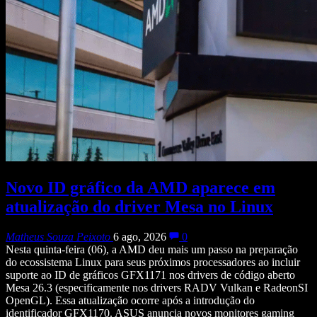
Novo ID gráfico da AMD aparece em
atualização do driver Mesa no Linux
Matheus Souza Peixoto
6 ago, 2026
0
Nesta quinta-feira (06), a AMD deu mais um passo na preparação
do ecossistema Linux para seus próximos processadores ao incluir
suporte ao ID de gráficos GFX1171 nos drivers de código aberto
Mesa 26.3 (especificamente nos drivers RADV Vulkan e RadeonSI
OpenGL). Essa atualização ocorre após a introdução do
identificador GFX1170. ASUS anuncia novos monitores gaming