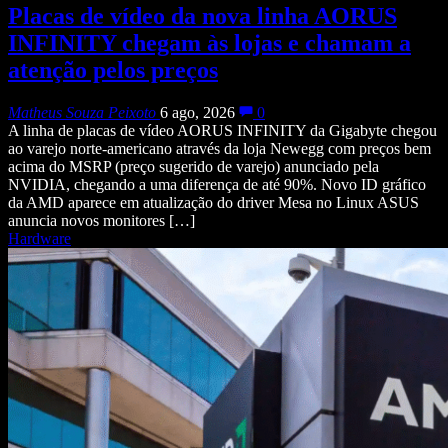
Placas de vídeo da nova linha AORUS
INFINITY chegam às lojas e chamam a
atenção pelos preços
Matheus Souza Peixoto
6 ago, 2026
0
A linha de placas de vídeo AORUS INFINITY da Gigabyte chegou
ao varejo norte-americano através da loja Newegg com preços bem
acima do MSRP (preço sugerido de varejo) anunciado pela
NVIDIA, chegando a uma diferença de até 90%. Novo ID gráfico
da AMD aparece em atualização do driver Mesa no Linux ASUS
anuncia novos monitores […]
Hardware