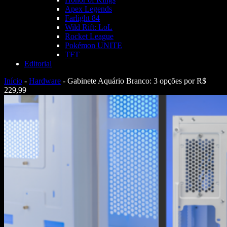
Apex Legends
Farlight 84
Wild Rift: LoL
Rocket League
Pokémon UNITE
TFT
Editorial
Início
-
Hardware
-
Gabinete Aquário Branco: 3 opções por R$
229,99