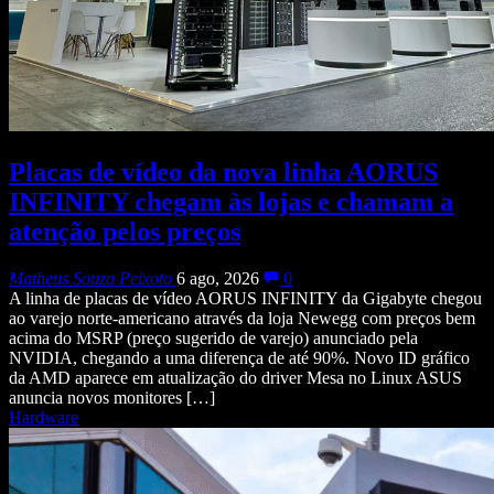
Placas de vídeo da nova linha AORUS
INFINITY chegam às lojas e chamam a
atenção pelos preços
Matheus Souza Peixoto
6 ago, 2026
0
A linha de placas de vídeo AORUS INFINITY da Gigabyte chegou
ao varejo norte-americano através da loja Newegg com preços bem
acima do MSRP (preço sugerido de varejo) anunciado pela
NVIDIA, chegando a uma diferença de até 90%. Novo ID gráfico
da AMD aparece em atualização do driver Mesa no Linux ASUS
anuncia novos monitores […]
Hardware