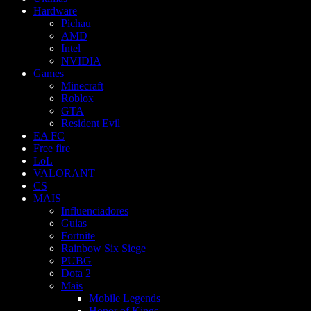
Hardware
Pichau
AMD
Intel
NVIDIA
Games
Minecraft
Roblox
GTA
Resident Evil
EA FC
Free fire
LoL
VALORANT
CS
MAIS
Influenciadores
Guias
Fortnite
Rainbow Six Siege
PUBG
Dota 2
Mais
Mobile Legends
Honor of Kings