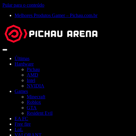
Pular para o conteúdo
Melhores Produtos Gamer – Pichau.com.br
Abrir
menu
Últimas
Hardware
Pichau
AMD
Intel
NVIDIA
Games
Minecraft
Roblox
GTA
Resident Evil
EA FC
Free fire
LoL
VALORANT