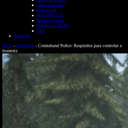
Apex Legends
Farlight 84
Wild Rift: LoL
Rocket League
Pokémon UNITE
TFT
Editorial
Início
-
Hardware
-
Contraband Police: Requisitos para controlar a
fronteira