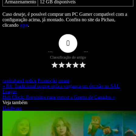
Armazenamento
12 GB disponíveis
Caso deseje, é possível comprar um PC Gamer compatível com a
configuração acima, já montado. Confira no site da Pichau,
clicando
aqui
.
0
Classificação do artigo
contraband police
Promoção
steam
« R6: Tradicional equipe aplica vingança em decisão na SAL
League
Hell Clock: Requisitos para vencer a Guerra de Canudos »
Veja também
Hardware