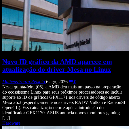
Novo ID gráfico da AMD aparece em
atualização do driver Mesa no Linux
Matheus Souza Peixoto
6 ago, 2026
0
Nesta quinta-feira (06), a AMD deu mais um passo na preparação
do ecossistema Linux para seus próximos processadores ao incluir
suporte ao ID de gráficos GFX1171 nos drivers de código aberto
Mesa 26.3 (especificamente nos drivers RADV Vulkan e RadeonSI
OpenGL). Essa atualização ocorre após a introdução do
identificador GFX1170. ASUS anuncia novos monitores gaming
[…]
Hardware