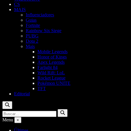
CS
MAIS
Influenciadores
Guias
Fortnite
Rainbow Six Siege
PUBG
Dota 2
Mais
Mobile Legends
Honor of Kings
Apex Legends
Farlight 84
Wild Rift: LoL
Rocket League
Pokémon UNITE
TFT
Editorial
Buscar
Buscar
Buscar
por:
Menu
×
Últimas