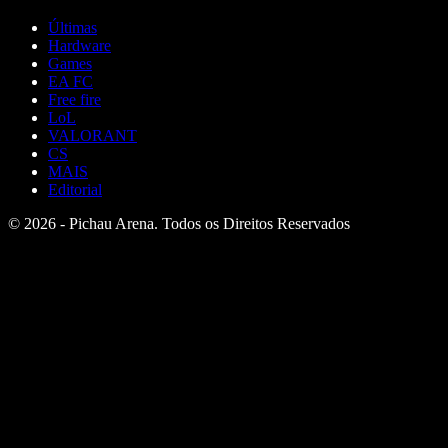
Últimas
Hardware
Games
EA FC
Free fire
LoL
VALORANT
CS
MAIS
Editorial
© 2026 - Pichau Arena. Todos os Direitos Reservados