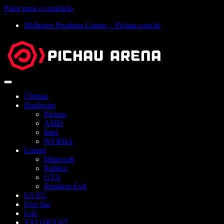
Pular para o conteúdo
Melhores Produtos Gamer – Pichau.com.br
Abrir
menu
Últimas
Hardware
Pichau
AMD
Intel
NVIDIA
Games
Minecraft
Roblox
GTA
Resident Evil
EA FC
Free fire
LoL
VALORANT