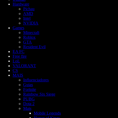
Hardware
Pichau
AMD
Intel
NVIDIA
Games
Minecraft
Roblox
GTA
Resident Evil
EA FC
Free fire
LoL
VALORANT
CS
MAIS
Influenciadores
Guias
Fortnite
Rainbow Six Siege
PUBG
Dota 2
Mais
Mobile Legends
Honor of Kings