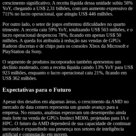
crescimento significativo. A receita líquida dessa unidade subiu 58%
YoY, chegando a US$ 2,31 bilhões, com um aumento expressivo de
711% no lucro operacional, que atingiu US$ 446 milhões.
Por outro lado, o setor de jogos enfrentou dificuldades no quarto
trimestre. A receita caiu 59% YoY, totalizando US$ 563 milhões, e o
lucro operacional despencou 78%, ficando em apenas US$ 50
milhões. A queda foi atribuída à redução nas vendas de GPUs
Radeon discretas e de chips para os consoles Xbox da Microsoft e
PlayStation da Sony.
O segmento de produtos incorporados também apresentou um
declínio moderado, com a receita líquida caindo 13% YoY para US$
923 milhões, enquanto o lucro operacional caiu 21%, ficando em
US$ 362 milhões.
Expectativas para o Futuro
Apesar dos desafios em algumas áreas, o crescimento da AMD no
mercado de data centers representa um grande avanço para a
empresa. No entanto, analistas esperavam um desempenho ainda
mais forte na venda de GPUs Instinct MI300, projetadas para IA e
HPC. O futuro da AMD dependerá de sua capacidade de continuar
inovando e expandindo sua presença nos setores de inteligência
artificial e computação em nuvem.