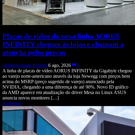
Placas de vídeo da nova linha AORUS
INFINITY chegam às lojas e chamam a
atenção pelos preços
Matheus Souza Peixoto
6 ago, 2026
0
A linha de placas de vídeo AORUS INFINITY da Gigabyte chegou
ao varejo norte-americano através da loja Newegg com preços bem
acima do MSRP (preço sugerido de varejo) anunciado pela
NVIDIA, chegando a uma diferença de até 90%. Novo ID gráfico
da AMD aparece em atualização do driver Mesa no Linux ASUS
anuncia novos monitores […]
Hardware