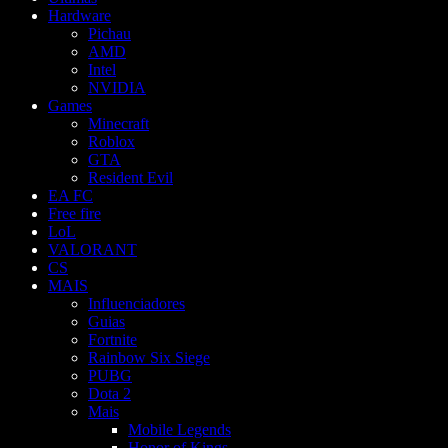
Hardware
Pichau
AMD
Intel
NVIDIA
Games
Minecraft
Roblox
GTA
Resident Evil
EA FC
Free fire
LoL
VALORANT
CS
MAIS
Influenciadores
Guias
Fortnite
Rainbow Six Siege
PUBG
Dota 2
Mais
Mobile Legends
Honor of Kings