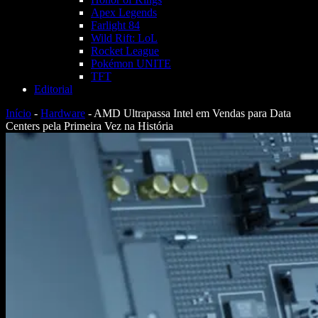
Apex Legends
Farlight 84
Wild Rift: LoL
Rocket League
Pokémon UNITE
TFT
Editorial
Início
-
Hardware
-
AMD Ultrapassa Intel em Vendas para Data
Centers pela Primeira Vez na História