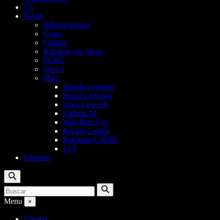
CS
MAIS
Influenciadores
Guias
Fortnite
Rainbow Six Siege
PUBG
Dota 2
Mais
Mobile Legends
Honor of Kings
Apex Legends
Farlight 84
Wild Rift: LoL
Rocket League
Pokémon UNITE
TFT
Editorial
Buscar
Buscar
Buscar
por:
Menu
×
Últimas