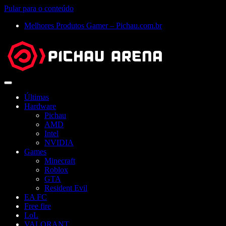
Pular para o conteúdo
Melhores Produtos Gamer – Pichau.com.br
Abrir
menu
Últimas
Hardware
Pichau
AMD
Intel
NVIDIA
Games
Minecraft
Roblox
GTA
Resident Evil
EA FC
Free fire
LoL
VALORANT