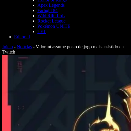
Apex Legends
Farlight 84
Wild Rift: LoL
Rocket League
Pokémon UNITE
TFT
Editorial
Início
-
Notícias
-
Valorant assume posto de jogo mais assistido da
Twitch