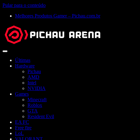
Pular para o conteúdo
Melhores Produtos Gamer – Pichau.com.br
Abrir
menu
Últimas
Hardware
Pichau
AMD
Intel
NVIDIA
Games
Minecraft
Roblox
GTA
Resident Evil
EA FC
Free fire
LoL
VALORANT