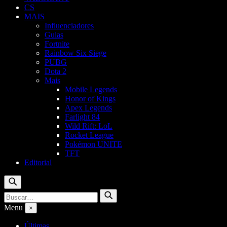
CS
MAIS
Influenciadores
Guias
Fortnite
Rainbow Six Siege
PUBG
Dota 2
Mais
Mobile Legends
Honor of Kings
Apex Legends
Farlight 84
Wild Rift: LoL
Rocket League
Pokémon UNITE
TFT
Editorial
Buscar
Buscar
Buscar
por:
Menu
×
Últimas