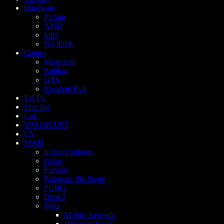
Hardware
Pichau
AMD
Intel
NVIDIA
Games
Minecraft
Roblox
GTA
Resident Evil
EA FC
Free fire
LoL
VALORANT
CS
MAIS
Influenciadores
Guias
Fortnite
Rainbow Six Siege
PUBG
Dota 2
Mais
Mobile Legends
Honor of Kings