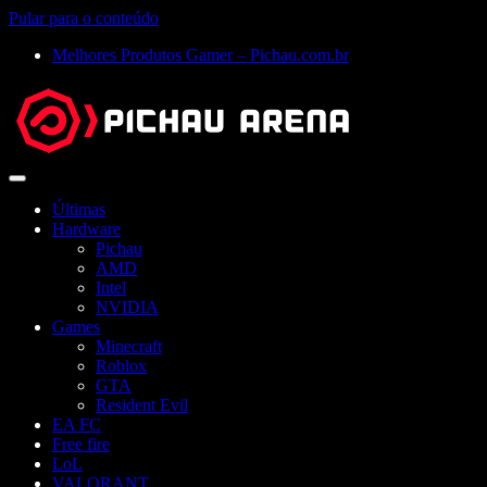
Pular para o conteúdo
Melhores Produtos Gamer – Pichau.com.br
Abrir
menu
Últimas
Hardware
Pichau
AMD
Intel
NVIDIA
Games
Minecraft
Roblox
GTA
Resident Evil
EA FC
Free fire
LoL
VALORANT