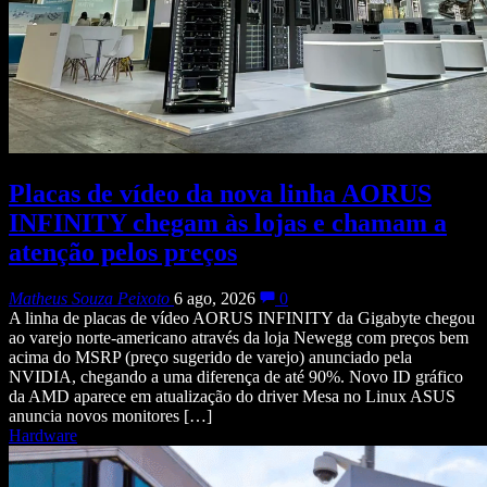
Placas de vídeo da nova linha AORUS
INFINITY chegam às lojas e chamam a
atenção pelos preços
Matheus Souza Peixoto
6 ago, 2026
0
A linha de placas de vídeo AORUS INFINITY da Gigabyte chegou
ao varejo norte-americano através da loja Newegg com preços bem
acima do MSRP (preço sugerido de varejo) anunciado pela
NVIDIA, chegando a uma diferença de até 90%. Novo ID gráfico
da AMD aparece em atualização do driver Mesa no Linux ASUS
anuncia novos monitores […]
Hardware