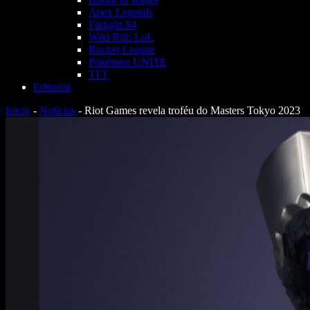
Apex Legends
Farlight 84
Wild Rift: LoL
Rocket League
Pokémon UNITE
TFT
Editorial
Início
-
Notícias
-
Riot Games revela troféu do Masters Tokyo 2023