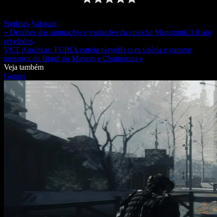
Notícias
Valorant
« Detalhes das animações e variações da coleção Magepunk 3.0 são
revelados
VCT Américas: FURIA estreia playoffs com vitória e garante
presença do Brasil no Masters e Champions »
Veja também
Games