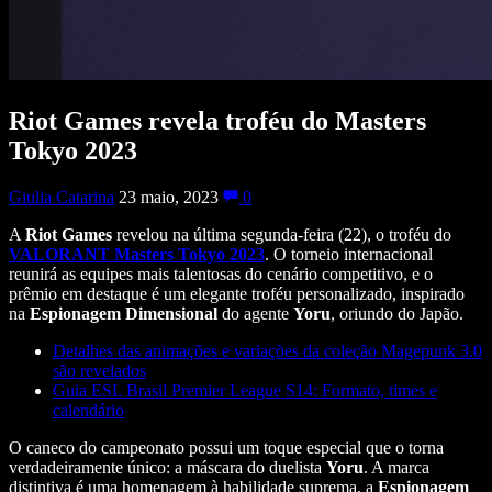
Riot Games revela troféu do Masters
Tokyo 2023
Giulia Catarina
23 maio, 2023
0
A
Riot Games
revelou na última segunda-feira (22), o troféu do
VALORANT Masters Tokyo 2023
. O torneio internacional
reunirá as equipes mais talentosas do cenário competitivo, e o
prêmio em destaque é um elegante troféu personalizado, inspirado
na
Espionagem Dimensional
do agente
Yoru
, oriundo do Japão.
Detalhes das animações e variações da coleção Magepunk 3.0
são revelados
Guia ESL Brasil Premier League S14: Formato, times e
calendário
O caneco do campeonato possui um toque especial que o torna
verdadeiramente único: a máscara do duelista
Yoru
. A marca
distintiva é uma homenagem à habilidade suprema, a
Espionagem