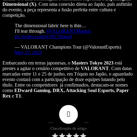
Dimensional (X)
. Com uma conexão direta ao Japão, país anfitrião
do evento, a peça representa a fusão perfeita entre cultura e
competição.
The dimensional fabric here is thin…
I'll tear through.
#VALORANTMasters
pic.twitter.com/oQNCTe0au9
— VALORANT Champions Tour (@ValorantEsports)
May 23, 2023
Embarcando em terras japonesas, o
Masters Tokyo 2023
está
prestes a agitar o cenário competitivo de
VALORANT
. Com datas
marcadas entre 11 e 25 de junho, em Tóquio no Japão, o aguardado
evento contará com a participação de doze equipes lutando pelo
título. Entre os competidores já confirmados, destacam-se nomes
como
EDward Gaming, DRX, Attacking Soul Esports, Paper
Rex
e
T1
.
0
Classificação do artigo