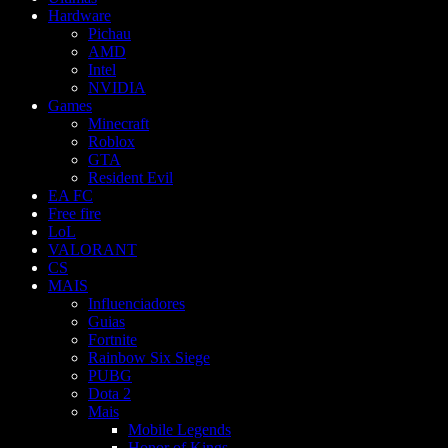
Hardware
Pichau
AMD
Intel
NVIDIA
Games
Minecraft
Roblox
GTA
Resident Evil
EA FC
Free fire
LoL
VALORANT
CS
MAIS
Influenciadores
Guias
Fortnite
Rainbow Six Siege
PUBG
Dota 2
Mais
Mobile Legends
Honor of Kings