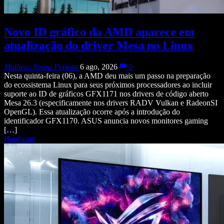
Novo ID gráfico da AMD aparece em
atualização do driver Mesa no Linux
Matheus Souza Peixoto
6 ago, 2026
0
Nesta quinta-feira (06), a AMD deu mais um passo na preparação
do ecossistema Linux para seus próximos processadores ao incluir
suporte ao ID de gráficos GFX1171 nos drivers de código aberto
Mesa 26.3 (especificamente nos drivers RADV Vulkan e RadeonSI
OpenGL). Essa atualização ocorre após a introdução do
identificador GFX1170. ASUS anuncia novos monitores gaming
[…]
Hardware