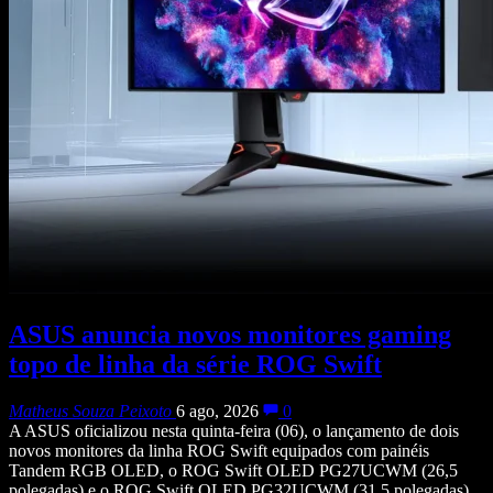
ASUS anuncia novos monitores gaming
topo de linha da série ROG Swift
Matheus Souza Peixoto
6 ago, 2026
0
A ASUS oficializou nesta quinta-feira (06), o lançamento de dois
novos monitores da linha ROG Swift equipados com painéis
Tandem RGB OLED, o ROG Swift OLED PG27UCWM (26,5
polegadas) e o ROG Swift OLED PG32UCWM (31,5 polegadas).