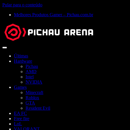
Pular para o conteúdo
Melhores Produtos Gamer – Pichau.com.br
Abrir
menu
Últimas
Hardware
Pichau
AMD
Intel
NVIDIA
Games
Minecraft
Roblox
GTA
Resident Evil
EA FC
Free fire
LoL
VALORANT