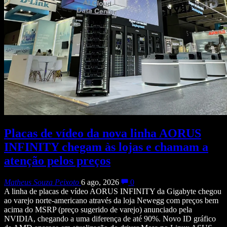
Placas de vídeo da nova linha AORUS
INFINITY chegam às lojas e chamam a
atenção pelos preços
Matheus Souza Peixoto
6 ago, 2026
0
A linha de placas de vídeo AORUS INFINITY da Gigabyte chegou
ao varejo norte-americano através da loja Newegg com preços bem
acima do MSRP (preço sugerido de varejo) anunciado pela
NVIDIA, chegando a uma diferença de até 90%. Novo ID gráfico