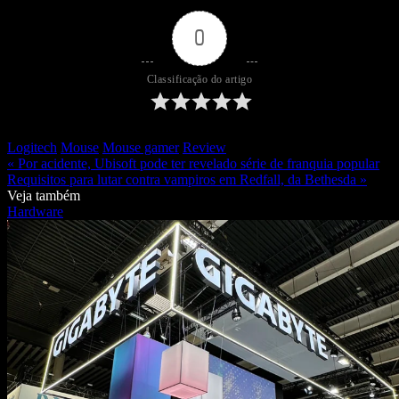
0
Classificação do artigo
Logitech
Mouse
Mouse gamer
Review
« Por acidente, Ubisoft pode ter revelado série de franquia popular
Requisitos para lutar contra vampiros em Redfall, da Bethesda »
Veja também
Hardware