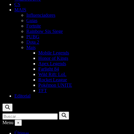
CS
MAIS
Influenciadores
Guias
Fortnite
Rainbow Six Siege
PUBG
Dota 2
Mais
Mobile Legends
Honor of Kings
Apex Legends
Farlight 84
Wild Rift: LoL
Rocket League
Pokémon UNITE
TFT
Editorial
Buscar
Buscar
Buscar
por:
Menu
×
Últimas