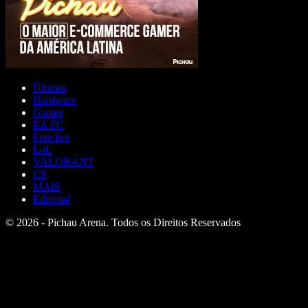
Últimas
Hardware
Games
EA FC
Free fire
LoL
VALORANT
CS
MAIS
Editorial
© 2026 - Pichau Arena. Todos os Direitos Reservados