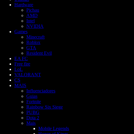
Hardware
Pichau
AMD
Intel
NVIDIA
Games
Minecraft
Roblox
GTA
Resident Evil
EA FC
Free fire
LoL
VALORANT
CS
MAIS
Influenciadores
Guias
Fortnite
Rainbow Six Siege
PUBG
Dota 2
Mais
Mobile Legends
Honor of Kings