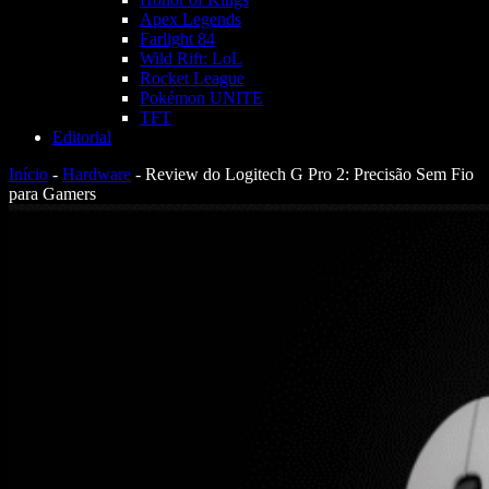
Apex Legends
Farlight 84
Wild Rift: LoL
Rocket League
Pokémon UNITE
TFT
Editorial
Início
-
Hardware
-
Review do Logitech G Pro 2: Precisão Sem Fio
para Gamers