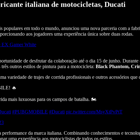
ante italiana de motocicletas, Ducati
 populares em todo o mundo, anunciou uma nova parceria com a fabric
oporcionando aos jogadores uma experiência única sobre duas rodas.
70 EX Gamer White
portunidade de desfrutar da colaboração até o dia 15 de junho. Durante
três outros estilos de pintura para a motocicleta:
Black Phantom, Crim
ma variedade de trajes de corrida profissionais e outros acessórios que
BILE! 🔥
rida mais luxuosas para os campos de batalha. 🏍
cati
#PUBGMOBILE
#Ducati
pic.twitter.com/MsyXtPvPtT
23
a performance da marca italiana. Combinando conhecimentos e tecnolog
nar uma experiência aos motociclistas de todos os estilos.