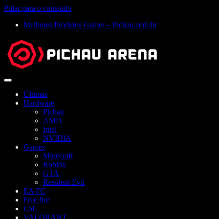
Pular para o conteúdo
Melhores Produtos Gamer – Pichau.com.br
Abrir
menu
Últimas
Hardware
Pichau
AMD
Intel
NVIDIA
Games
Minecraft
Roblox
GTA
Resident Evil
EA FC
Free fire
LoL
VALORANT