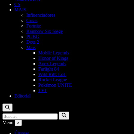
CS
MAIS
Influenciadores
Guias
Fortnite
Rainbow Six Siege
PUBG
Dota 2
Mais
Mobile Legends
Honor of Kings
Apex Legends
Farlight 84
Wild Rift: LoL
Rocket League
Pokémon UNITE
TFT
Editorial
Buscar
Buscar
Buscar
por:
Menu
×
Últimas