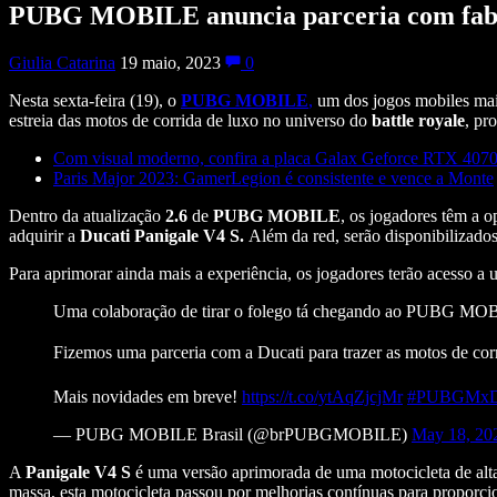
PUBG MOBILE anuncia parceria com fabric
Giulia Catarina
19 maio, 2023
0
Nesta sexta-feira (19), o
PUBG MOBILE
,
um dos jogos mobiles mais
estreia das motos de corrida de luxo no universo do
battle royale
, pr
Com visual moderno, confira a placa Galax Geforce RTX 40
Paris Major 2023: GamerLegion é consistente e vence a Monte
Dentro da atualização
2.6
de
PUBG MOBILE
, os jogadores têm a o
adquirir a
Ducati Panigale V4 S.
Além da red, serão disponibilizados 
Para aprimorar ainda mais a experiência, os jogadores terão acesso a u
Uma colaboração de tirar o folego tá chegando ao PUBG MO
Fizemos uma parceria com a Ducati para trazer as motos de cor
Mais novidades em breve!
https://t.co/ytAqZjcjMr
#PUBGMxDu
— PUBG MOBILE Brasil (@brPUBGMOBILE)
May 18, 20
A
Panigale V4 S
é uma versão aprimorada de uma motocicleta de alt
massa, esta motocicleta passou por melhorias contínuas para proporcio