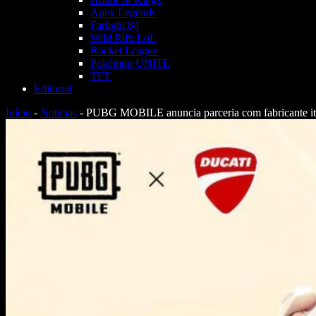
Apex Legends
Farlight 84
Wild Rift: LoL
Rocket League
Pokémon UNITE
TFT
Editorial
Início
-
Notícias
-
PUBG MOBILE anuncia parceria com fabricante ital