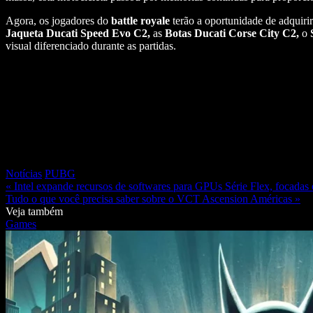
Agora, os jogadores do
battle royale
terão a oportunidade de adquirir
Jaqueta Ducati Speed Evo C2,
as
Botas Ducati Corse City C2,
o
S
visual diferenciado durante as partidas.
Notícias
PUBG
« Intel expande recursos de softwares para GPUs Série Flex, focada
Tudo o que você precisa saber sobre o VCT Ascension Américas »
Veja também
Games