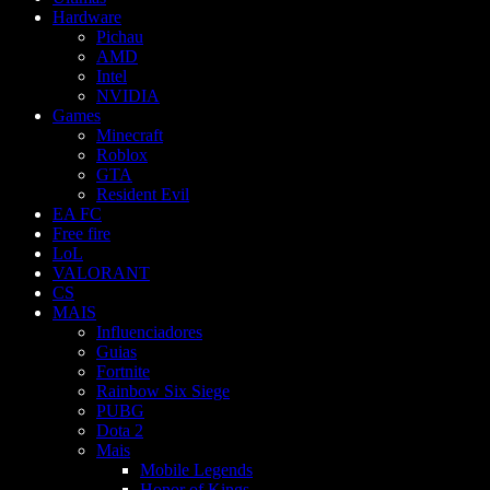
Hardware
Pichau
AMD
Intel
NVIDIA
Games
Minecraft
Roblox
GTA
Resident Evil
EA FC
Free fire
LoL
VALORANT
CS
MAIS
Influenciadores
Guias
Fortnite
Rainbow Six Siege
PUBG
Dota 2
Mais
Mobile Legends
Honor of Kings