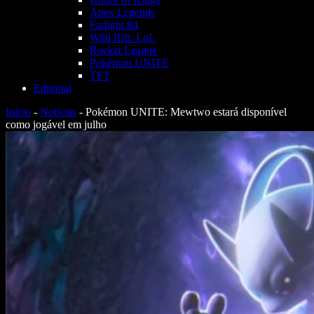
Apex Legends
Farlight 84
Wild Rift: LoL
Rocket League
Pokémon UNITE
TFT
Editorial
Início
-
Notícias
-
Pokémon UNITE: Mewtwo estará disponível
como jogável em julho