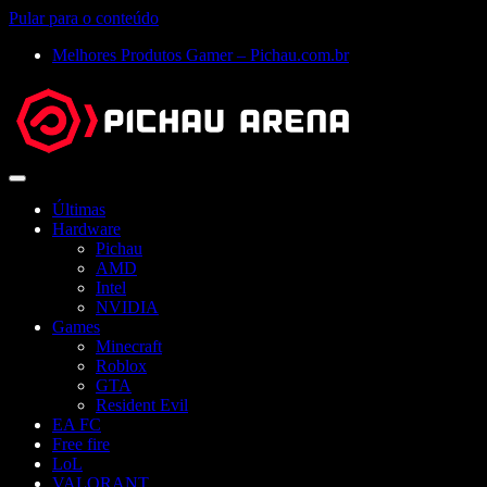
Pular para o conteúdo
Melhores Produtos Gamer – Pichau.com.br
Abrir
menu
Últimas
Hardware
Pichau
AMD
Intel
NVIDIA
Games
Minecraft
Roblox
GTA
Resident Evil
EA FC
Free fire
LoL
VALORANT