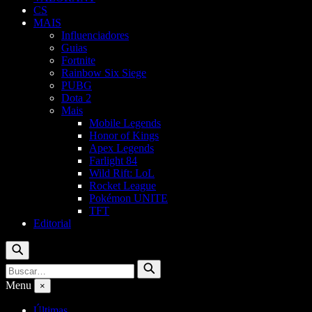
CS
MAIS
Influenciadores
Guias
Fortnite
Rainbow Six Siege
PUBG
Dota 2
Mais
Mobile Legends
Honor of Kings
Apex Legends
Farlight 84
Wild Rift: LoL
Rocket League
Pokémon UNITE
TFT
Editorial
Buscar
Buscar
Buscar
por:
Menu
×
Últimas