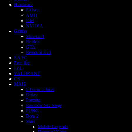
Hardware
Pichau
AMD
Intel
NVIDIA
Games
Minecraft
Roblox
GTA
Resident Evil
EA FC
Free fire
LoL
VALORANT
CS
MAIS
Influenciadores
Guias
Fortnite
Rainbow Six Siege
PUBG
Dota 2
Mais
Mobile Legends
Honor of Kings