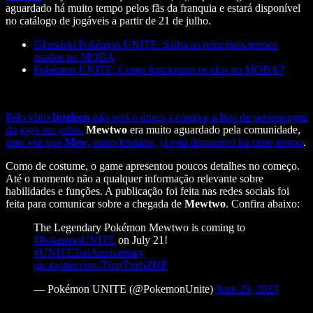
aguardado há muito tempo pelos fãs da franquia e estará disponível
no catálogo de jogáveis a partir de 21 de julho.
Glossário Pokémon UNITE: Saiba os principais termos
usados no MOBA
Pokémon UNITE: Como funcionam os elos no MOBA?
Pelo visto
Inteleon
não será o único a compor a lista de personagens
do jogo em julho.
Mewtwo
era muito aguardado pela comunidade,
uma vez que
Mew,
outro lendário, já está disponível há certo tempo
.
Como de costume, o game apresentou poucos detalhes no começo.
Até o momento não a qualquer informação relevante sobre
habilidades e funções. A publicação foi feita nas redes sociais foi
feita para comunicar sobre a chegada de
Mewtwo
. Confira abaixo:
The Legendary Pokémon Mewtwo is coming to
#PokemonUNITE
on July 21!
#UNITE2ndAnniversary
pic.twitter.com/TmpTxebZHP
— Pokémon UNITE (@PokemonUnite)
June 29, 2023