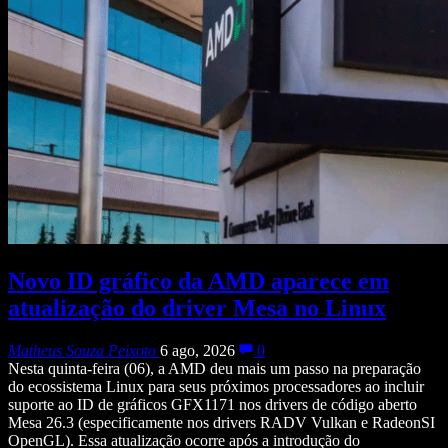
Novo ID gráfico da AMD aparece em
atualização do driver Mesa no Linux
Matheus Souza Peixoto
6 ago, 2026
0
Nesta quinta-feira (06), a AMD deu mais um passo na preparação
do ecossistema Linux para seus próximos processadores ao incluir
suporte ao ID de gráficos GFX1171 nos drivers de código aberto
Mesa 26.3 (especificamente nos drivers RADV Vulkan e RadeonSI
OpenGL). Essa atualização ocorre após a introdução do