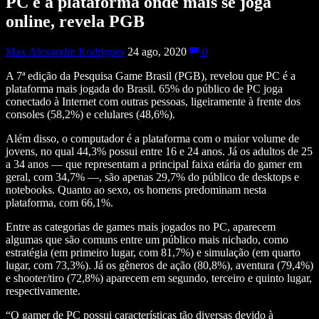
PC é a plataforma onde mais se joga
online, revela PGB
Max Alexandre Rodrigues
24 ago, 2020
0
A 7ª edição da Pesquisa Game Brasil (PGB), revelou que PC é a
plataforma mais jogada do Brasil. 65% do público de PC joga
conectado à Internet com outras pessoas, ligeiramente à frente dos
consoles (58,2%) e celulares (48,6%).
Além disso, o computador é a plataforma com o maior volume de
jovens, no qual 44,3% possui entre 16 e 24 anos. Já os adultos de 25
a 34 anos — que representam a principal faixa etária do gamer em
geral, com 34,7% —, são apenas 29,7% do público de desktops e
notebooks. Quanto ao sexo, os homens predominam nesta
plataforma, com 66,1%.
Entre as categorias de games mais jogados no PC, aparecem
algumas que são comuns entre um público mais nichado, como
estratégia (em primeiro lugar, com 81,7%) e simulação (em quarto
lugar, com 73,3%). Já os gêneros de ação (80,8%), aventura (79,4%)
e shooter/tiro (72,8%) aparecem em segundo, terceiro e quinto lugar,
respectivamente.
“O gamer de PC possui características tão diversas devido à