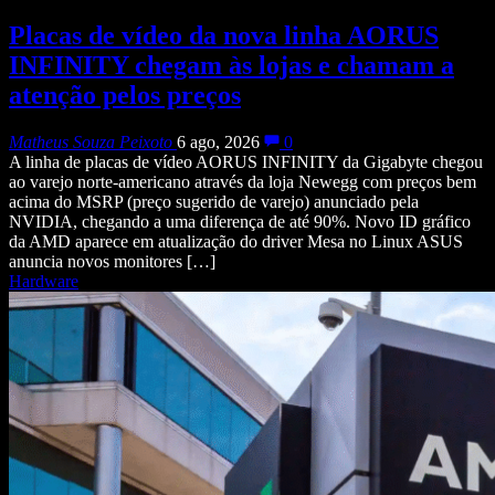
Placas de vídeo da nova linha AORUS
INFINITY chegam às lojas e chamam a
atenção pelos preços
Matheus Souza Peixoto
6 ago, 2026
0
A linha de placas de vídeo AORUS INFINITY da Gigabyte chegou
ao varejo norte-americano através da loja Newegg com preços bem
acima do MSRP (preço sugerido de varejo) anunciado pela
NVIDIA, chegando a uma diferença de até 90%. Novo ID gráfico
da AMD aparece em atualização do driver Mesa no Linux ASUS
anuncia novos monitores […]
Hardware