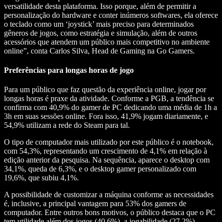
versatilidade desta plataforma. Isso porque, além de permitir a
personalização do hardware e conter inúmeros softwares, ela oferece
o teclado como um ‘joystick’ mais preciso para determinados
gêneros de jogos, como estratégia e simulação, além de outros
acessórios que atendem um público mais competitivo no ambiente
online”, conta Carlos Silva, Head de Gaming na Go Gamers.
Preferências para longas horas de jogo
Para um público que faz questão da experiência online, jogar por
longas horas é praxe da atividade. Conforme a PGB, a tendência se
confirma com 40,9% do gamer de PC dedicando uma média de 1h a
3h em suas sessões online. Fora isso, 41,9% jogam diariamente, e
54,9% utilizam a rede do Steam para tal.
O tipo de computador mais utilizado por este público é o notebook,
com 54,3%, representando um crescimento de 4,1% em relação à
edição anterior da pesquisa. Na sequência, aparece o desktop com
34,1%, queda de 6,3%, e o desktop gamer personalizado com
19,6%, que subiu 4,1%.
A possibilidade de customizar a máquina conforme as necessidades
é, inclusive, a principal vantagem para 53% dos gamers de
computador. Entre outros bons motivos, o público destaca que o PC
tem utilidade além dos jogos (40,6%), a jogabilidade (27,2%),