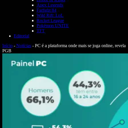
Apex Legends
Farlight 84
Wild Rift: LoL
Rocket League
Pokémon UNITE
TFT
Editorial
Início
-
Notícias
-
PC é a plataforma onde mais se joga online, revela
PGB