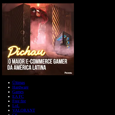
Últimas
Hardware
Games
EA FC
Free fire
LoL
VALORANT
CS