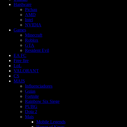
Hardware
Pichau
AMD
Intel
NVIDIA
Games
Minecraft
Roblox
GTA
Resident Evil
EA FC
Free fire
LoL
VALORANT
CS
MAIS
Influenciadores
Guias
Fortnite
Rainbow Six Siege
PUBG
Dota 2
Mais
Mobile Legends
Honor of Kings