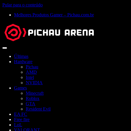
Pular para o conteúdo
Melhores Produtos Gamer – Pichau.com.br
Abrir
menu
Últimas
Hardware
Pichau
AMD
Intel
NVIDIA
Games
Minecraft
Roblox
GTA
Resident Evil
EA FC
Free fire
LoL
VALORANT