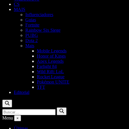
CS
MAIS
Influenciadores
Guias
Fortnite
Rainbow Six Siege
PUBG
Dota 2
Mais
Mobile Legends
Honor of Kings
Apex Legends
Farlight 84
Wild Rift: LoL
Rocket League
Pokémon UNITE
TFT
Editorial
Buscar
Buscar
Buscar
por:
Menu
×
Últimas