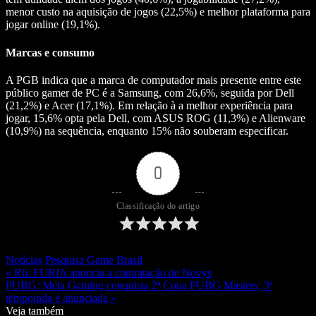
menor custo na aquisição de jogos (22,5%) e melhor plataforma para
jogar online (19,1%).
Marcas e consumo
A PGB indica que a marca de computador mais presente entre este
público gamer de PC é a Samsung, com 26,6%, seguida por Dell
(21,2%) e Acer (17,1%). Em relação à a melhor experiência para
jogar, 15,6% opta pela Dell, com ASUS ROG (11,3%) e Alienware
(10,9%) na sequência, enquanto 15% não souberam especificar.
0
Classificação do artigo
Notícias
Pesquisa Game Brasil
« R6: FURIA anuncia a contratação de Novys
PUBG: Meta Gaming conquista 2ª Copa PUBG Masters; 3ª
temporada é anunciada »
Veja também